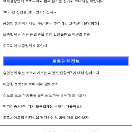
먹튀검증업체 토토피아와 함께 즐거운 한가위 보내시길 바랍니다.
2023년 신년을 맞아 인사드립니다.
풍성한 한가위되시길 바랍니다. [추석기간 고객센터 운영방침]
보증업체 심슨 신규 회원을 위한 입금플러스 이벤트 진행!
토토피아 보증업체 이용안내
토토관련정보
승인전화 없는 토토사이트는 과연 안전할까? 에 대해 알아보자
다양한 토토사이트에 대해 알아보자
스포츠 토토 적중률을 높이는 노하우에 대해 알아보자
먹튀검증커뮤니티의 보증업체는 무엇이 다를까요?
토토사이트의 안전성을 평가하는 방법에 대해 알아보자