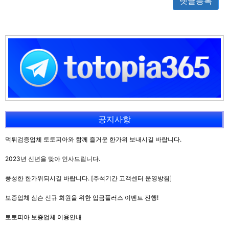
공지사항
먹튀검증업체 토토피아와 함께 즐거운 한가위 보내시길 바랍니다.
2023년 신년을 맞아 인사드립니다.
풍성한 한가위되시길 바랍니다. [추석기간 고객센터 운영방침]
보증업체 심슨 신규 회원을 위한 입금플러스 이벤트 진행!
토토피아 보증업체 이용안내