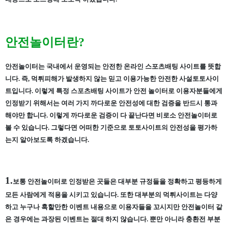
안전놀이터란?
안전놀이터는 국내에서 운영되는 안전한 온라인 스포츠배팅 사이트를 뜻합
니다. 즉, 먹튀피해가 발생하지 않는 믿고 이용가능한 안전한 사설토토사이
트입니다. 이렇게 특정 스포츠배팅 사이트가 안전 놀이터로 이용자분들에게
인정받기 위해서는 여러 가지 까다로운 안전성에 대한 검증을 반드시 통과
해야만 합니다. 이렇게 까다로운 검증이 다 끝난다면 비로소 안전놀이터로
볼 수 있습니다. 그렇다면 어떠한 기준으로 토토사이트의 안전성을 평가하
는지 알아보도록 하겠습니다.
1.
보통 안전놀이터로 인정받은 곳들은 대부분 규정들을 정확하고 평등하게
모든 사람에게 적용을 시키고 있습니다. 또한 대부분의 먹튀사이트는 다양
하고 누구나 혹할만한 이벤트 내용으로 이용자들을 꼬시지만 안전놀이터 같
은 경우에는 과장된 이벤트는 절대 하지 않습니다. 뿐만 아니라 충환전 부분