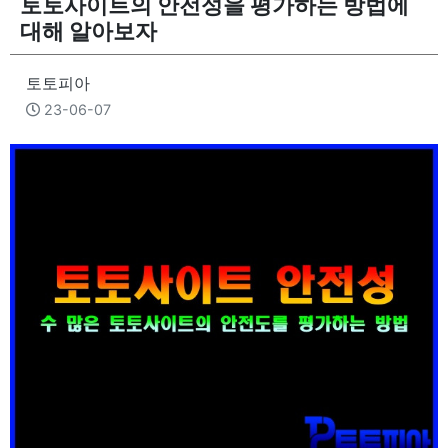
토토사이트의 안전성을 평가하는 방법에
대해 알아보자
토토피아
23-06-07