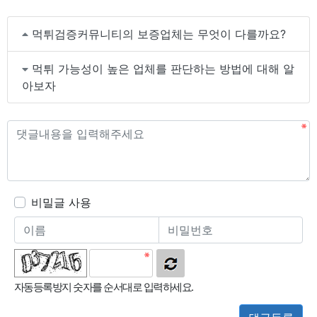
먹튀검증커뮤니티의 보증업체는 무엇이 다를까요?
먹튀 가능성이 높은 업체를 판단하는 방법에 대해 알
아보자
비밀글 사용
자동등록방지 숫자를 순서대로 입력하세요.