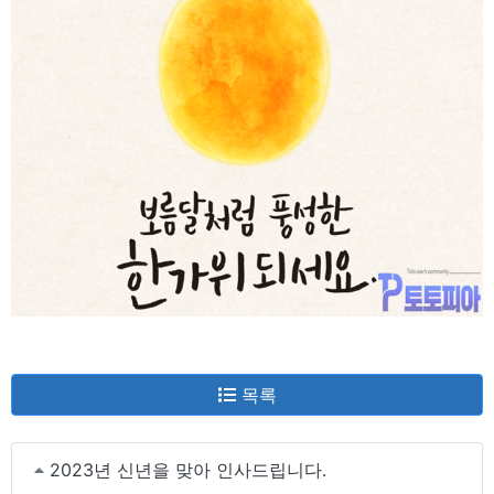
목록
2023년 신년을 맞아 인사드립니다.