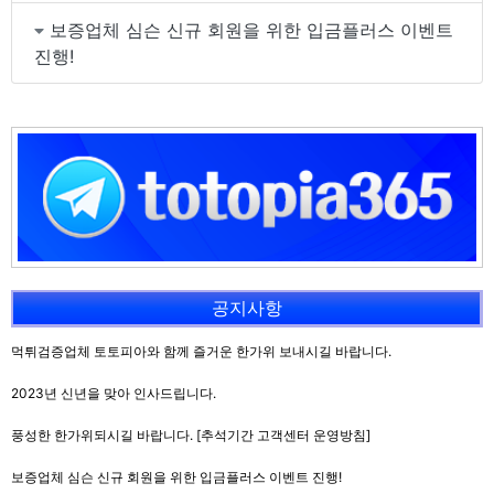
보증업체 심슨 신규 회원을 위한 입금플러스 이벤트
진행!
공지사항
먹튀검증업체 토토피아와 함께 즐거운 한가위 보내시길 바랍니다.
2023년 신년을 맞아 인사드립니다.
풍성한 한가위되시길 바랍니다. [추석기간 고객센터 운영방침]
보증업체 심슨 신규 회원을 위한 입금플러스 이벤트 진행!