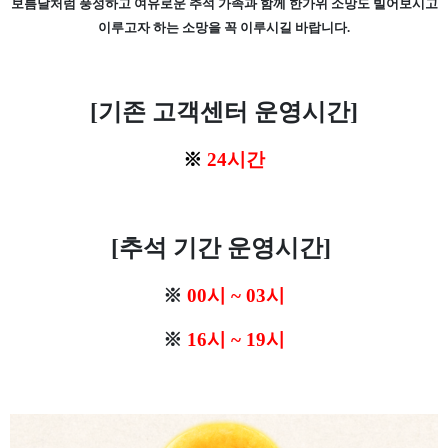
보름달처럼 풍성하고 여유로운 추석 가족과 함께 한가위 소망도 빌어보시고
이루고자 하는 소망을 꼭 이루시길 바랍니다.
[기존 고객센터 운영시간]
※
24시간
[추석 기간 운영시간]
※
00시 ~ 03시
※
16시 ~ 19시