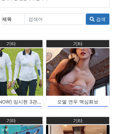
검색
기타
기타
[항저우 NOW] 임시현 3관왕 등극? 안산 동반 2관왕? 누가 이겨도 웃는다, 한국은 이미 웃고 있다
모델 연우 맥심화보
기타
기타