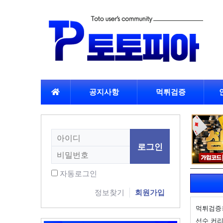
공지사항
먹튀검증
회
원
로
자동로그인
그
정보찾기
회원가입
인
먹튀검증커
선수 커리