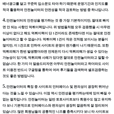
배너광고를 달고 꾸준히 입소문도 타야 하기 때문에 운영기간과 인지도를
적극 활용하여 안전놀이터의 안전성을 적극 검토하는 방법 중 하나입니다.
4.
안전놀이터의 안전성을 평가하는 것 중 가장 기본적이지만, 절대로 빠지
면 안 되는 사항인 먹튀이력입니다. 위 방법들처럼 모두 검증했을 시 아무런
이상이 없다고 해도 먹튀이력이 단 1건이라도 존재한다면 이는 절대로 안전
놀이터라고 할 수 없습니다. 먹튀이력 1건이 작은 것처럼 보이시는 분들이
많지만, 이 1건으로 인하여 사이트의 운영이 판가름이 나기 때문이죠. 또한
먹튀피해가 한번 발생했더라면 언제든지 다시 먹튀피해가 생길 수 있다는
가능성이 있기에, 먹튀피해 사례가 있다면 절대로 안전놀이터라고 말할 수
없습니다. 한 가지 더 말씀드리자면 아무리 안전놀이터라고 하더라도 사이
트 이용전 반드시 구글링을 통하여 여러 후기들을 검색하여 셀프검증하는
것도 좋은 방법입니다.
5.
안전놀이터의 특징 중 사이트의 인터페이스 및 편의성이 굉장히 뛰어난
다는 것을 느낄 수 있습니다. 이점 역시 안전성을 평가하는데에 있어 빠질 수
없는 절차입니다. 안전놀이터는 일반 토토사이트보다 회원수도 많고 유지하
다 보니 기본적으로 인터페이스와 편의성이 굉장히 깔끔하게 잘 정리되어
있습니다. 많은 회원님들의 공통적인 니즈를 충족시키다 보니 타 사이트보