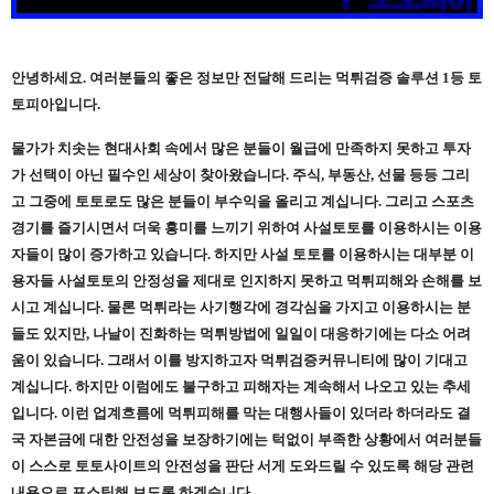
안녕하세요. 여러분들의 좋은 정보만 전달해 드리는 먹튀검증 솔루션 1등 토
토피아입니다.
물가가 치솟는 현대사회 속에서 많은 분들이 월급에 만족하지 못하고 투자
가 선택이 아닌 필수인 세상이 찾아왔습니다. 주식, 부동산, 선물 등등 그리
고 그중에 토토로도 많은 분들이 부수익을 올리고 계십니다. 그리고 스포츠
경기를 즐기시면서 더욱 흥미를 느끼기 위하여 사설토토를 이용하시는 이용
자들이 많이 증가하고 있습니다. 하지만 사설 토토를 이용하시는 대부분 이
용자들 사설토토의 안정성을 제대로 인지하지 못하고 먹튀피해와 손해를 보
시고 계십니다. 물론 먹튀라는 사기행각에 경각심을 가지고 이용하시는 분
들도 있지만, 나날이 진화하는 먹튀방법에 일일이 대응하기에는 다소 어려
움이 있습니다. 그래서 이를 방지하고자 먹튀검증커뮤니티에 많이 기대고
계십니다. 하지만 이럼에도 불구하고 피해자는 계속해서 나오고 있는 추세
입니다. 이런 업계흐름에 먹튀피해를 막는 대행사들이 있더라 하더라도 결
국 자본금에 대한 안전성을 보장하기에는 턱없이 부족한 상황에서 여러분들
이 스스로 토토사이트의 안전성을 판단 서게 도와드릴 수 있도록 해당 관련
내용으로 포스팅해 보도록 하겠습니다.