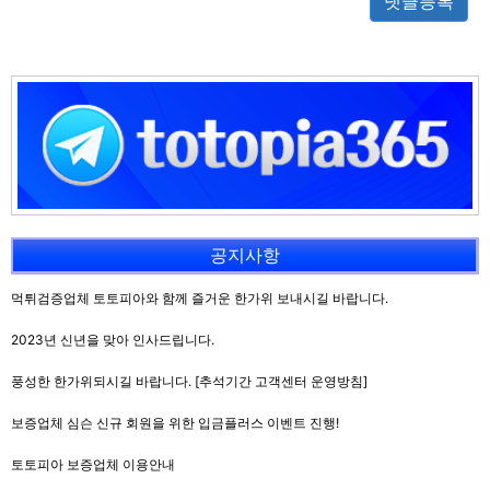
공지사항
먹튀검증업체 토토피아와 함께 즐거운 한가위 보내시길 바랍니다.
2023년 신년을 맞아 인사드립니다.
풍성한 한가위되시길 바랍니다. [추석기간 고객센터 운영방침]
보증업체 심슨 신규 회원을 위한 입금플러스 이벤트 진행!
토토피아 보증업체 이용안내