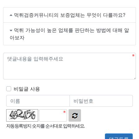
먹튀검증커뮤니티의 보증업체는 무엇이 다를까요?
먹튀 가능성이 높은 업체를 판단하는 방법에 대해 알
아보자
비밀글 사용
자동등록방지 숫자를 순서대로 입력하세요.