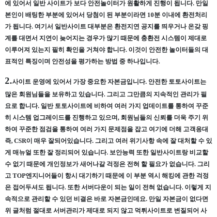
에 있어서 일반 사이트가 보다 안전놀이터가 원활하게 진행이 됩니다. 만일
본인이 배팅한 부분에 있어서 당첨이 된 부분이라면 10분 이내에 환전처리
가 됩니다. 여기서 일반사이트 대부분은 환전지연 공지를 띄우거나 온갖 핑
계를 대면서 지연이 늦어지는 경우가 많기 때문에 충환전 시스템이 제대로
이루어져 있는지 필히 확인을 거쳐야 합니다. 이것이 안전한 놀이터들의 대
표적인 특징이며 안전성을 평가하는 방법 중 하나입니다.
2.
사이트 운영에 있어서 가장 중요한 자본금입니다. 안전한 토토사이트는
많은 회원님들을 보유하고 있습니다. 그리고 그만큼의 지속적인 관리가 필
요로 합니다. 일반 토토사이트에 비하여 여러 가지 업데이트를 통하여 꾸준
히 시스템 업그레이드를 진행하고 있으며, 회원님들의 신뢰를 더욱 주기 위
하여 꾸준한 점검을 통하여 여러 가지 문제점을 잡고 여기에 더해 고객응대
즉, CSR이 매우 잘되어있습니다. 그리고 여러 위기사항 속에 잘 대처할 수 있
게 매뉴얼 또한 잘 정리되어 있습니다. 보안능력 또한 일반사이트랑 비교할
수 없기 때문에 개인정보가 새어나갈 걱정은 전혀 할 필요가 없습니다. 그리
고 TOP엔지니어들이 항시 대기하기 때문에 이 부분 역시 해킹에 관한 걱정
은 접어두셔도 됩니다. 또한 서버다운이 되는 일이 전혀 없습니다. 이렇게 지
속적으로 관리할 수 있던 비결은 바로 자본금인데요. 만일 자본금이 없다면
위 글처럼 절대로 서버관리가 제대로 되지 않고 먹튀사이트로 변질되어 사