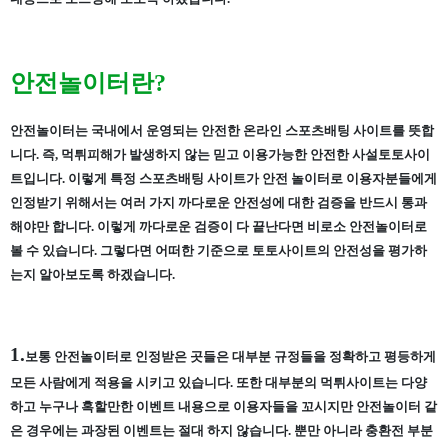
안전놀이터란?
안전놀이터는 국내에서 운영되는 안전한 온라인 스포츠배팅 사이트를 뜻합
니다. 즉, 먹튀피해가 발생하지 않는 믿고 이용가능한 안전한 사설토토사이
트입니다. 이렇게 특정 스포츠배팅 사이트가 안전 놀이터로 이용자분들에게
인정받기 위해서는 여러 가지 까다로운 안전성에 대한 검증을 반드시 통과
해야만 합니다. 이렇게 까다로운 검증이 다 끝난다면 비로소 안전놀이터로
볼 수 있습니다. 그렇다면 어떠한 기준으로 토토사이트의 안전성을 평가하
는지 알아보도록 하겠습니다.
1.
보통 안전놀이터로 인정받은 곳들은 대부분 규정들을 정확하고 평등하게
모든 사람에게 적용을 시키고 있습니다. 또한 대부분의 먹튀사이트는 다양
하고 누구나 혹할만한 이벤트 내용으로 이용자들을 꼬시지만 안전놀이터 같
은 경우에는 과장된 이벤트는 절대 하지 않습니다. 뿐만 아니라 충환전 부분