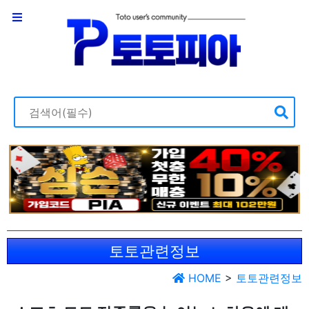
토토관련정보
HOME
>
토토관련정보