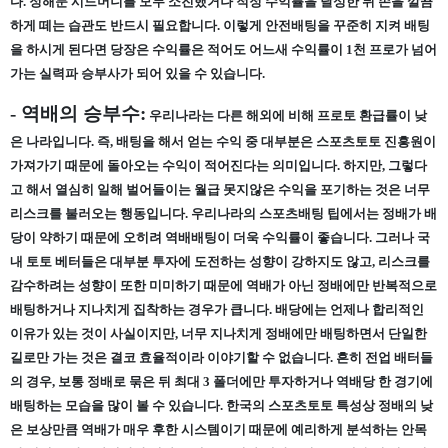
다. 정해둔 시드머니를 모두 소진했거나 적정 수익률을 달성한 뒤 손을 깔끔
하게 떼는 습관도 반드시 필요합니다. 이렇게 안전배팅을 꾸준히 지켜 배팅
을 하시게 된다면 당장은 수익률은 적어도 어느새 수익률이 1천 프로가 넘어
가는 실력파 승부사가 되어 있을 수 있습니다.
- 역배의 승부수:
우리나라는 다른 해외에 비해 프로토 환급률이 낮
은 나라입니다. 즉, 배팅을 해서 얻는 수익 중 대부분은 스포츠토토 진흥원이
가져가기 때문에 돌아오는 수익이 적어진다는 의미입니다. 하지만, 그렇다
고 해서 열심히 일해 벌어들이는 월급 못지않은 수익을 포기하는 것은 너무
리스크를 불러오는 행동입니다. 우리나라의 스포츠배팅 팁에서는 정배가 배
당이 약하기 때문에 오히려 역배배팅이 더욱 수익률이 좋습니다. 그러나 국
내 토토 베터들은 대부분 투자에 도전하는 성향이 강하지도 않고, 리스크를
감수하려는 성향이 또한 미미하기 때문에 역배가 아닌 정배에만 반복적으로
배팅하거나 지나치게 집착하는 경우가 큽니다. 배당에는 언제나 합리적인
이유가 있는 것이 사실이지만, 너무 지나치게 정배에만 배팅하면서 단일한
길로만 가는 것은 결코 효율적이라 이야기할 수 없습니다. 흔히 전업 배터들
의 경우, 보통 정배로 묶은 뒤 최대 3 폴더에만 투자하거나 역배당 한 경기에
배팅하는 모습을 많이 볼 수 있습니다. 한국의 스포츠토토 특성상 정배의 낮
은 보상만큼 역배가 매우 후한 시스템이기 때문에 예리하게 분석하는 안목