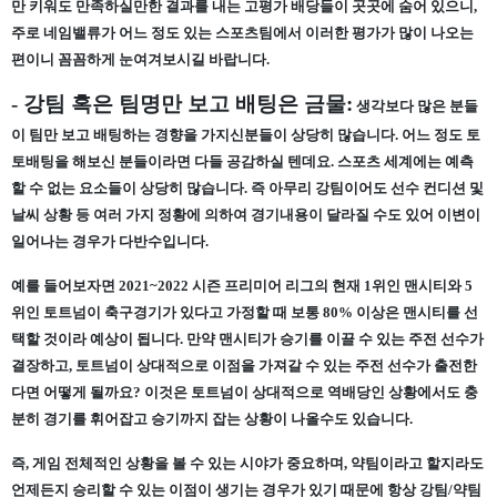
만 키워도 만족하실만한 결과를 내는 고평가 배당들이 곳곳에 숨어 있으니,
주로 네임밸류가 어느 정도 있는 스포츠팀에서 이러한 평가가 많이 나오는
편이니 꼼꼼하게 눈여겨보시길 바랍니다.
- 강팀 혹은 팀명만 보고 배팅은 금물:
생각보다 많은 분들
이 팀만 보고 배팅하는 경향을 가지신분들이 상당히 많습니다. 어느 정도 토
토배팅을 해보신 분들이라면 다들 공감하실 텐데요. 스포츠 세계에는 예측
할 수 없는 요소들이 상당히 많습니다. 즉 아무리 강팀이어도 선수 컨디션 및
날씨 상황 등 여러 가지 정황에 의하여 경기내용이 달라질 수도 있어 이변이
일어나는 경우가 다반수입니다.
예를 들어보자면 2021~2022 시즌 프리미어 리그의 현재 1위인 맨시티와 5
위인 토트넘이 축구경기가 있다고 가정할 때 보통 80% 이상은 맨시티를 선
택할 것이라 예상이 됩니다. 만약 맨시티가 승기를 이끌 수 있는 주전 선수가
결장하고, 토트넘이 상대적으로 이점을 가져갈 수 있는 주전 선수가 출전한
다면 어떻게 될까요? 이것은 토트넘이 상대적으로 역배당인 상황에서도 충
분히 경기를 휘어잡고 승기까지 잡는 상황이 나올수도 있습니다.
즉, 게임 전체적인 상황을 볼 수 있는 시야가 중요하며, 약팀이라고 할지라도
언제든지 승리할 수 있는 이점이 생기는 경우가 있기 때문에 항상 강팀/약팀