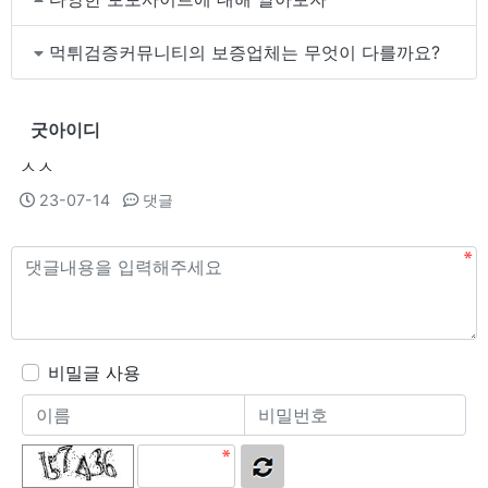
먹튀검증커뮤니티의 보증업체는 무엇이 다를까요?
굿아이디
ㅅㅅ
23-07-14
댓글
비밀글 사용