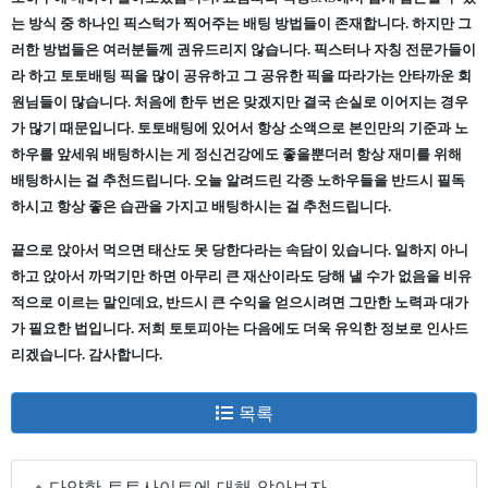
는 방식 중 하나인 픽스턱가 찍어주는 배팅 방법들이 존재합니다. 하지만 그
러한 방법들은 여러분들께 권유드리지 않습니다. 픽스터나 자칭 전문가들이
라 하고 토토배팅 픽을 많이 공유하고 그 공유한 픽을 따라가는 안타까운 회
원님들이 많습니다. 처음에 한두 번은 맞겠지만 결국 손실로 이어지는 경우
가 많기 때문입니다. 토토배팅에 있어서 항상 소액으로 본인만의 기준과 노
하우를 앞세워 배팅하시는 게 정신건강에도 좋을뿐더러 항상 재미를 위해
배팅하시는 걸 추천드립니다. 오늘 알려드린 각종 노하우들을 반드시 필독
하시고 항상 좋은 습관을 가지고 배팅하시는 걸 추천드립니다.
끝으로 앉아서 먹으면 태산도 못 당한다라는 속담이 있습니다. 일하지 아니
하고 앉아서 까먹기만 하면 아무리 큰 재산이라도 당해 낼 수가 없음을 비유
적으로 이르는 말인데요, 반드시 큰 수익을 얻으시려면 그만한 노력과 대가
가 필요한 법입니다. 저희 토토피아는 다음에도 더욱 유익한 정보로 인사드
리겠습니다. 감사합니다.
목록
다양한 토토사이트에 대해 알아보자