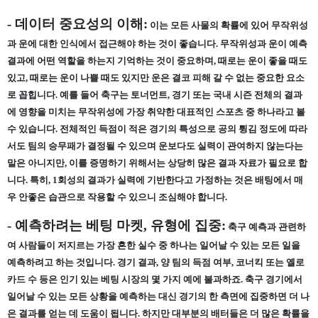
- 데이터 중요성의 이해:
이는 모든 사물의 확률에 있어 무작위성
과 운에 대한 인식에서 접근해야 하는 것이 좋습니다. 무작위성과 운이 예측
결과에 어떤 역할을 하는지 기억하는 것이 중요하며, 때로는 운이 좋을 때도
있고, 때로는 운이 나쁠 때도 있지만 운은 결코 피해 갈 수 없는 중요한 요소
로 꼽힙니다. 예를 들어 축구는 토너먼트, 경기 또는 국내 시즌 전체의 결과
에 영향을 미치는 무작위성에 가장 취약한 대표적인 스포츠 중 하나라고 볼
수 있습니다. 전체적인 득점이 적은 경기의 특성으로 공의 튕김 정도에 따라
서도 팀의 승무패가 결정될 수 있으며 운보다도 실력이 관여하지 않는다는
말은 아니지만, 이를 증명하기 위해서는 상당히 많은 결과 자료가 필요로 합
니다. 특히, 1회성의 결과가 실력에 기반한다고 가정하는 것은 배팅에서 매
우 안좋은 습관으로 작용할 수 있으니 조심해야 합니다.
- 예측하려는 베팅 마켓, 유형에 집중:
축구 예측과 관련하
여 사람들이 저지르는 가장 흔한 실수 중 하나는 일어날 수 있는 모든 일을
예측하려고 하는 것입니다. 경기 결과, 양 팀의 득점 여부, 코너킥 또는 옐로
카드 수 등은 인기 있는 베팅 시장의 몇 가지 예에 불과하죠. 축구 경기에서
일어날 수 있는 모든 상황을 예측하는 대신 경기의 한 측면에 집중하면 더 나
은 결과를 얻는 데 도움이 됩니다. 하지만 대부분의 배터들은 더 많은 확률을