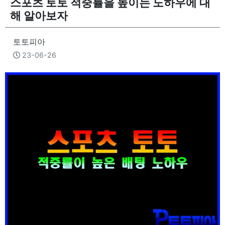
스포츠 토토 적중률을 높이는 노하우에 대
해 알아보자
토토피아
23-06-26