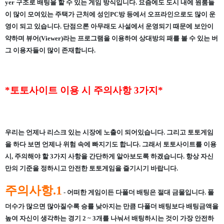
yer 구조로 배팅을 할 수 있는 게임 방식입니다. 요즘에도 도시 내에 원룸들
이 많이 모여있는 주택가 근처에 성인PC방 등에서 오프라인으로도 많이 운
영이 되고 있습니다. 단점으론 아무래도 사설에서 운영되기 때문에 보안이
약하며 뷰어(Viewer)라는 프로그램을 이용하여 상대방의 패를 볼 수 있는 버
그 이용자들이 많이 존재합니다.
*토토사이트 이용 시 주의사항 3가지*
우리는 언제나 리스크 있는 시장에 노출이 되어있습니다. 그리고 토토게임
을 하다 보면 언제나 위험 속에 빠지기도 합니다. 그래서 토토사이트를 이용
시, 주의해야 할 3가지 사항을 간단하게 알아보도록 하겠습니다. 항상 자신
만의 기준을 정하시고 안전한 토토게임을 즐기시기 바랍니다.
주의사항.1
- 어떠한 게임이든 다폴더 배팅은 절대 금물입니다. 폴
더수가 많으면 많아질수록 승률 낮아지는 만큼 다폴더 배팅보다 배팅금액을
높여 자신이 생각하는 경기 2 ~ 3개를 나눠서 배팅하시는 것이 가장 안전하