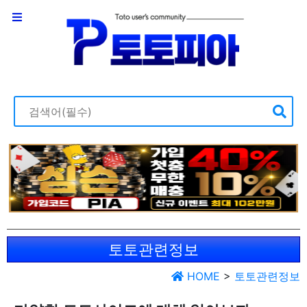
토토관련정보
HOME
>
토토관련정보