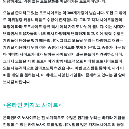
안녕하세요. 먹튀 없는 토토문화를 이끌어가는 토토피아입니다.
오늘날 존재하고 있는 토토사이트는 약 300개가량이 넘습니다. 또한 그 밖에
도 먹튀검증 커뮤니티들도 수없이 존재합니다. 그리고 각각 사이트들만의
특징에 따라 토토사이트 종류 역시 여러 가지로 나뉘게 됩니다. 이는 시대가
변화면서 이용자들의 니즈 역시 다양하게 변화하게 되고, 이에 맞춰 수많은
게임들이 탄생을 했기 때문입니다. 그리고 오늘날 우리는 다양하고 재밌는
게임을 이용하기 위해 여러 종류의 사이트를 찾게 되는데, 그 종류가 너무 많
아 어떠한 사이트가 내가 원하는 사이트인지 많은 분들이 어려워하십니다.
그래서 오늘은 저 희 토토피아와 함께 대표적으로 어떠한 토토사이트들이
있는지 본격적으로 알아보도록 하겠습니다. 이번 포스팅을 통하여, 내가 어
떠한 게임 을 원하는지, 이 밖에도 다양한 게임들이 존재하고 있다는 걸 알아
보시길 바랍니다.
<온라인 카지노 사이트>
온라인카지노사이트는 전 세계적으로 수많은 인기를 누리는 바카라 게임을
진행할 수 있는 카지노사이트를 말합니다. 엄청 많은 카지노사이트 의 등장