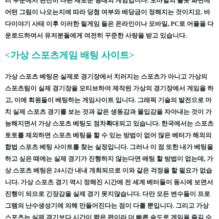
러 부분에서 완전히 다른 새로운 형태의 게임입니다. 모바일의 슬롯 화면에
어떤 그림이 나오는지에 따라 당첨 여부와 배당금이 정해지는 것이지요. 바
다이야기 사태 이후 이러한 릴게임 들은 온라인이나 모바일, PC로 어플을 다
운로드하여서 유저분들에게 여전히 꾸준한 사랑을 받고 있습니다.
<가상 스포츠게임 배팅 사이트>
가상 스포츠 베팅은 실제로 경기장에서 치러지는 스포츠가 아니고 가상의
스포츠팀이 실제 경기장을 모티브하여 제작된 가상의 경기장에서 게임을 하
고, 이에 회원들이 베팅하는 게임사이트 입니다. 그래픽 기술의 발전으로 마
치 실제 스포츠 경기를 보는 것과 같은 생동감과 몰입감을 자아내는 것이 가
능해지면서 가상 스포츠 베팅도 점차확대되고 있습니다. 한국에서는 스포츠
토토를 제외하면 스포츠 베팅을 할 수 있는 방법이 없어 많은 베터가 해외의
합법 스포츠 베팅 사이트를 찾는 실정입니다. 그러나 이 점 또한 내가 베팅을
하고 싶은 때에는 실제 경기가 진행하지 않는다면 배팅 할 방법이 없는데, 가
상 스포츠 베팅은 24시간 내내 개최되므로 이와 같은 걱정을 할 필요가 없습
니다. 가상 스포츠 경기 역시 정해진 시간에 전 세계 베터들이 동시에 보면서
진행이 되므로 긴장감을 실제 경기 못지않습니다. 다만 모든 변수들이 프로
그램의 난수생성기에 의해 만들어진다는 점이 다를 뿐입니다. 그리고 가상
스포츠는 실제 경기보다 시간이 짧은 편이라 더 빠른 속도로 게임을 즐길 수