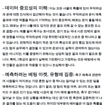
- 데이터 중요성의 이해:
이는 모든 사물의 확률에 있어 무작위성
과 운에 대한 인식에서 접근해야 하는 것이 좋습니다. 무작위성과 운이 예측
결과에 어떤 역할을 하는지 기억하는 것이 중요하며, 때로는 운이 좋을 때도
있고, 때로는 운이 나쁠 때도 있지만 운은 결코 피해 갈 수 없는 중요한 요소
로 꼽힙니다. 예를 들어 축구는 토너먼트, 경기 또는 국내 시즌 전체의 결과
에 영향을 미치는 무작위성에 가장 취약한 대표적인 스포츠 중 하나라고 볼
수 있습니다. 전체적인 득점이 적은 경기의 특성으로 공의 튕김 정도에 따라
서도 팀의 승무패가 결정될 수 있으며 운보다도 실력이 관여하지 않는다는
말은 아니지만, 이를 증명하기 위해서는 상당히 많은 결과 자료가 필요로 합
니다. 특히, 1회성의 결과가 실력에 기반한다고 가정하는 것은 배팅에서 매
우 안좋은 습관으로 작용할 수 있으니 조심해야 합니다.
- 예측하려는 베팅 마켓, 유형에 집중:
축구 예측과 관련하
여 사람들이 저지르는 가장 흔한 실수 중 하나는 일어날 수 있는 모든 일을
예측하려고 하는 것입니다. 경기 결과, 양 팀의 득점 여부, 코너킥 또는 옐로
카드 수 등은 인기 있는 베팅 시장의 몇 가지 예에 불과하죠. 축구 경기에서
일어날 수 있는 모든 상황을 예측하는 대신 경기의 한 측면에 집중하면 더 나
은 결과를 얻는 데 도움이 됩니다. 하지만 대부분의 배터들은 더 많은 확률을