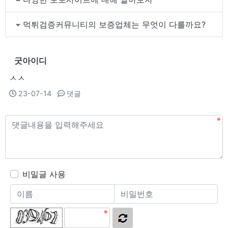
먹튀검증커뮤니티의 보증업체는 무엇이 다를까요?
굿아이디
ㅅㅅ
23-07-14
댓글
비밀글 사용