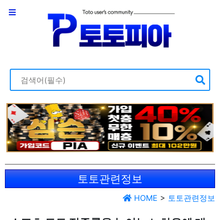
토토관련정보
HOME
>
토토관련정보