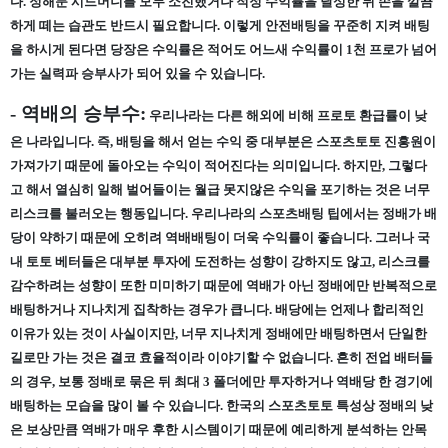
다. 정해둔 시드머니를 모두 소진했거나 적정 수익률을 달성한 뒤 손을 깔끔
하게 떼는 습관도 반드시 필요합니다. 이렇게 안전배팅을 꾸준히 지켜 배팅
을 하시게 된다면 당장은 수익률은 적어도 어느새 수익률이 1천 프로가 넘어
가는 실력파 승부사가 되어 있을 수 있습니다.
- 역배의 승부수:
우리나라는 다른 해외에 비해 프로토 환급률이 낮
은 나라입니다. 즉, 배팅을 해서 얻는 수익 중 대부분은 스포츠토토 진흥원이
가져가기 때문에 돌아오는 수익이 적어진다는 의미입니다. 하지만, 그렇다
고 해서 열심히 일해 벌어들이는 월급 못지않은 수익을 포기하는 것은 너무
리스크를 불러오는 행동입니다. 우리나라의 스포츠배팅 팁에서는 정배가 배
당이 약하기 때문에 오히려 역배배팅이 더욱 수익률이 좋습니다. 그러나 국
내 토토 베터들은 대부분 투자에 도전하는 성향이 강하지도 않고, 리스크를
감수하려는 성향이 또한 미미하기 때문에 역배가 아닌 정배에만 반복적으로
배팅하거나 지나치게 집착하는 경우가 큽니다. 배당에는 언제나 합리적인
이유가 있는 것이 사실이지만, 너무 지나치게 정배에만 배팅하면서 단일한
길로만 가는 것은 결코 효율적이라 이야기할 수 없습니다. 흔히 전업 배터들
의 경우, 보통 정배로 묶은 뒤 최대 3 폴더에만 투자하거나 역배당 한 경기에
배팅하는 모습을 많이 볼 수 있습니다. 한국의 스포츠토토 특성상 정배의 낮
은 보상만큼 역배가 매우 후한 시스템이기 때문에 예리하게 분석하는 안목