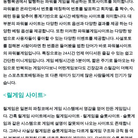
동행복권에서 발행하는 파워볼 게임을 제공하는 토토사이트를 의미합니다.
파워볼은 온라인에서 번호를 매칭하여 번호를 발표하고 회차별, 홀 짝수, 수,
패턴 등을 맞추어 통계기반으로 실시간 베팅하는 사이트를 의미합니다. 대
부분의 파워볼 사이트는 다양한 사이트 옵션과 다양한 결과를 제공 하는 다
양한 베팅 옵션을 제공합니다. 또한 이러한 파워볼게임사이트는 다양한 방
법으로 사용자들이 좋아할 수 있는 다양한 이벤트를 제공합니다. 사설토토
를 접해본 사람이라면 한 번쯤은 들어봤을 법한 단어가 바로 파워볼사이트
의 파워볼게임입니다. 특징으로는 24시간 언제 어디서든 즐길 수 있는 쉽고
간단한 미니게임입니다. 게임 베팅시간은 5분이며, 짧은 주기로 돌아오는 타
임으로 반복되는 게임이다보니 어떤게임보다도 긴장감과 스릴감이 더해지
는 스포츠토토배팅과는 또 다른 재미가 있기에 많은 사람들에게 인기가 많
습니다.
<릴게임 사이트>
릴게임은 일본의 파칭코에서 게임 시스템에서 영감을 얻어 만든 게임입니
다. 간혹 릴게임 사이트에서는 릴게임사이트 - 릴게임을 슬롯사이트 - 슬롯게
임과 같은 시스템으로 게임에 설명이 잘못되어 나오는 사이트도 존재합니
다. 그러나 사실상 릴게임은 슬롯게임과는 다르게 릴게임 구조와 규칙 등 여