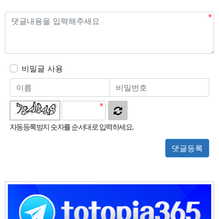
비밀글 사용
자동등록방지 숫자를 순서대로 입력하세요.