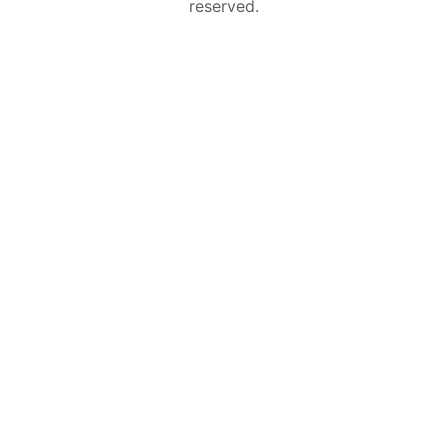
reserved.