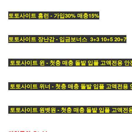
토토사이트 홈런 - 가입30% 매충15%
토토사이트 장난감 - 입금보너스 3+3 10+5 20+7
토토사이트 윈 - 첫충 매충 돌발 입플 고액전용 
토토사이트 위너 - 첫충 매충 돌발 입플 고액전용
토토사이트 원벳원 - 첫충 매충 돌발 입플 고액전