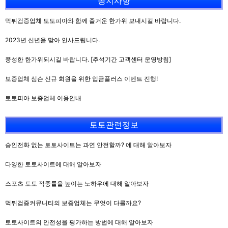
공지사항
먹튀검증업체 토토피아와 함께 즐거운 한가위 보내시길 바랍니다.
2023년 신년을 맞아 인사드립니다.
풍성한 한가위되시길 바랍니다. [추석기간 고객센터 운영방침]
보증업체 심슨 신규 회원을 위한 입금플러스 이벤트 진행!
토토피아 보증업체 이용안내
토토관련정보
승인전화 없는 토토사이트는 과연 안전할까? 에 대해 알아보자
다양한 토토사이트에 대해 알아보자
스포츠 토토 적중률을 높이는 노하우에 대해 알아보자
먹튀검증커뮤니티의 보증업체는 무엇이 다를까요?
토토사이트의 안전성을 평가하는 방법에 대해 알아보자