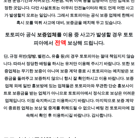
오랜 운영기간과 서버보안, 자본금, 먹튀 이력 등을 검증하여 안전 업체로 선
정한 곳입니다. 다만 사설토토는 아무리 안전놀이터라 해도 언제 어떤 사고
가 발생할지 모르는 일입니다. 그래서 토토피아는 공식 보증 업체에 한해서
혹시 모를 먹튀 사고에 대비, 보증금을 예치해 두고 있습니다.
토토피아 공식
보증업체
를 이용 중 사고가 발생할 경우 토토
전액
피아에서
보상해 드립니다.
단, 규정 위반(
양방
, 벨런스, 유출 등)의 경우 토토피아는 절대 책임지지 않습
니다. 따라서 정당한 배팅을 하시는 유저만 이용해 주시기 바랍니다. 또한 보
증업체는 무기한 보증이 아니며 보증 계약 종료 시 토토피아는 예치받은 보
증금을 돌려주고 보증하지 않으니 항시 잘 확인하시고 이용 바랍니다. 보증
업체 외에 일반 홍보방에 있는 업체들은 토토피아와 무관한 단순 홍보사이
트로 보증금을 받는 업체가 아니므로 토토피아에서 정식으로 보상은 어려운
업체입니다. 이점 숙지하시고 이용하시기 바랍니다. 마지막으로 보증 계약
이 종료된 업체는 보상 및 중계를 취해드릴 수 없으니 베팅 전 토토피아에 접
속해서 확인 후 이용하시길 바랍니다. 감사합니다.