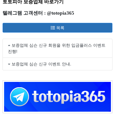
토토피아 보증업체 바로가기
텔레그램 고객센터 : @totopia365
목록
보증업체 심슨 신규 회원을 위한 입금플러스 이벤트
진행!
보증업체 심슨 신규 이벤트 안내.