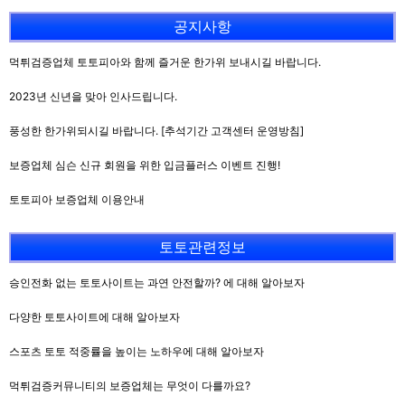
공지사항
먹튀검증업체 토토피아와 함께 즐거운 한가위 보내시길 바랍니다.
2023년 신년을 맞아 인사드립니다.
풍성한 한가위되시길 바랍니다. [추석기간 고객센터 운영방침]
보증업체 심슨 신규 회원을 위한 입금플러스 이벤트 진행!
토토피아 보증업체 이용안내
토토관련정보
승인전화 없는 토토사이트는 과연 안전할까? 에 대해 알아보자
다양한 토토사이트에 대해 알아보자
스포츠 토토 적중률을 높이는 노하우에 대해 알아보자
먹튀검증커뮤니티의 보증업체는 무엇이 다를까요?