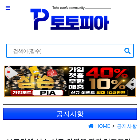
공지사항
HOME
>
공지사항