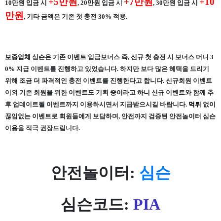
+5만원
+7만원
+10
10만원 입금 시
, 20만원 입금 시
, 30만원 입금 시
만원
, 기타 금액은 기존 첫 충전 30% 적용.
보증업체
심슨은 기존 이벤트 입금보너스 즉, 신규 첫 충전 시 보너스 머니 3
0% 지급 이벤트를 진행하고 있었습니다. 하지만 보다 많은 혜택을 드리기
위해 조금 더 파격적인 충전 이벤트를 진행한다고 합니다. 신규회원 이벤트
이외 기존 회원을 위한 이벤트도 기획 중이라고 하니 신규 이벤트와 함께 추
후 업데이트될 이벤트까지 이용하시면서 지급받으시길 바랍니다.
먹튀
없이
끊임없는 이벤트로 회원들에게 보답하며, 안전까지 검증된 안전놀이터 심슨
이용을 적극 권장드립니다.
안전놀이터:
심슨
심슨코드:
PIA