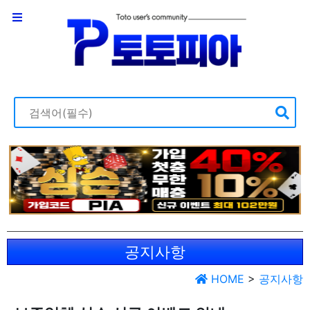
공지사항
HOME
>
공지사항