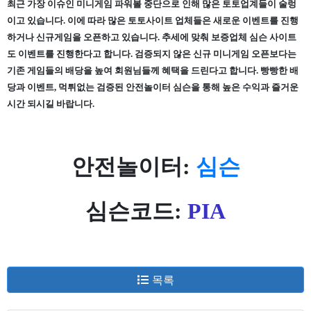
최근 가장 이슈인 미니게임 파워볼 중단으로 인해 많은 토토업계들이 술렁
이고 있습니다. 이에 따라 많은 토토사이트 업체들은 새로운 이벤트를 진행
하거나 신규게임을 오픈하고 있습니다. 추세에 맞춰 보증업체 심슨 사이트
도 이벤트를 진행한다고 합니다. 검증되지 않은 신규 미니게임 오픈보다는
기존 게임들의 배당을 높여 회원님들께 혜택을 드린다고 합니다. 빵빵한 배
당과 이벤트, 먹튀없는 검증된 안전놀이터 심슨을 통해 높은 수익과 즐거운
시간 되시길 바랍니다.
안전놀이터:
심슨
심슨코드:
PIA
목록