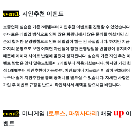
e
vent1
. 지인추천 이벤트
보증업체 심슨은 기존 2레벨부터 지인추천 이벤트를 진행할 수 있었습니다.
까다로운 레벨업 방식으로 인해 많은 회원님께서 많은 문의를 하셨지만 심
슨의 철저한 운영방침으로 인해 레벨업이 힘든 건 사실입니다. 하지만 지금
까지의 운영으로 보면 어쩌면 자신들이 정한 운영방법을 변함없이 유지하기
때문에 메이저 사이트 반열에 올랐다 생각됩니다. 심슨의 기존 지인 추천 이
벤트 방법은 앞서 말씀드렸듯이 2레벨부터 적용되셨습니다. 하지만 기간 한
정 1레벨부터 지인추천이 가능하며, 이벤트머니 지급조건이 많이 완화되어
누구나 쉽게 지인추천을 통해 꽁머니를 받으실 수 있습니다. 자세한 사항은
가입 후 이벤트 규정을 반드시 확인하셔서 혜택을 받으시길 바랍니다.
up
event2
. 미니게임 [
로투스
,
파워사다리
] 배당
이
벤트