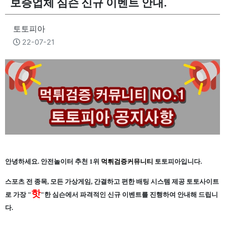
보증업체 심슨 신규 이벤트 안내.
토토피아
22-07-21
안녕하세요. 안전놀이터 추천 1위
먹튀검증커뮤니티
토토피아입니다.
스포츠 전 종목, 모든 가상게임, 간결하고 편한 배팅 시스템 제공 토토사이트
핫
로 가장 "
"한 심슨에서 파격적인 신규 이벤트를 진행하여 안내해 드립니
다.