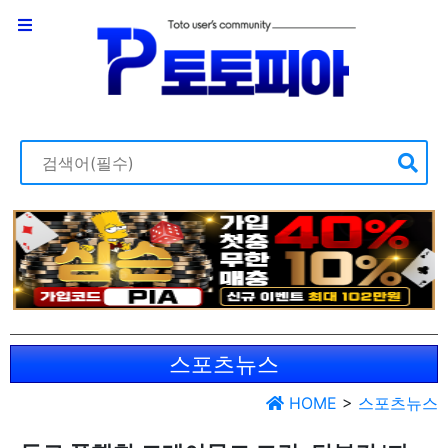
스포츠뉴스
HOME
>
스포츠뉴스