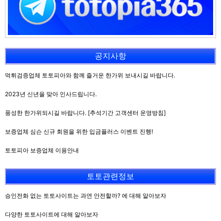
공지사항
먹튀검증업체 토토피아와 함께 즐거운 한가위 보내시길 바랍니다.
2023년 신년을 맞아 인사드립니다.
풍성한 한가위되시길 바랍니다. [추석기간 고객센터 운영방침]
보증업체 심슨 신규 회원을 위한 입금플러스 이벤트 진행!
토토피아 보증업체 이용안내
토토관련정보
승인전화 없는 토토사이트는 과연 안전할까? 에 대해 알아보자
다양한 토토사이트에 대해 알아보자