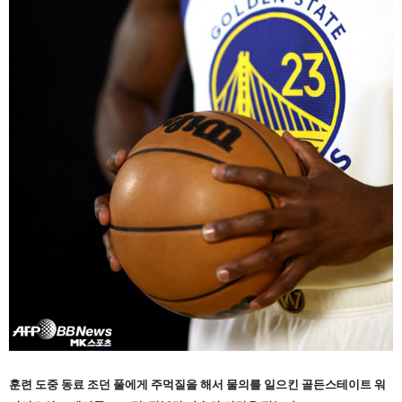
훈련 도중 동료 조던 풀에게 주먹질을 해서 물의를 일으킨 골든스테이트 워