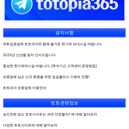
공지사항
먹튀검증업체 토토피아와 함께 즐거운 한가위 보내시길 바랍니다.
2023년 신년을 맞아 인사드립니다.
풍성한 한가위되시길 바랍니다. [추석기간 고객센터 운영방침]
보증업체 심슨 신규 회원을 위한 입금플러스 이벤트 진행!
토토피아 보증업체 이용안내
토토관련정보
승인전화 없는 토토사이트는 과연 안전할까? 에 대해 알아보자
다양한 토토사이트에 대해 알아보자