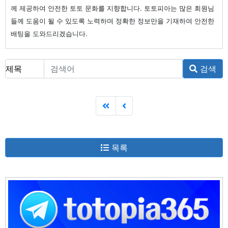
께 제공하여 안전한 토토 문화를 지향합니다. 토토피아는 많은 회원님
들께 도움이 될 수 있도록 노력하며 정확한 정보만을 기재하여 안전한
배팅을 도와드리겠습니다.
검색
목록