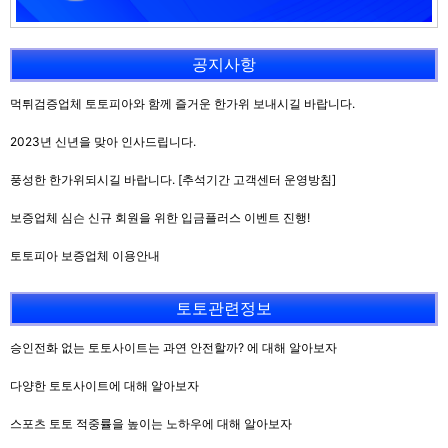
공지사항
먹튀검증업체 토토피아와 함께 즐거운 한가위 보내시길 바랍니다.
2023년 신년을 맞아 인사드립니다.
풍성한 한가위되시길 바랍니다. [추석기간 고객센터 운영방침]
보증업체 심슨 신규 회원을 위한 입금플러스 이벤트 진행!
토토피아 보증업체 이용안내
토토관련정보
승인전화 없는 토토사이트는 과연 안전할까? 에 대해 알아보자
다양한 토토사이트에 대해 알아보자
스포츠 토토 적중률을 높이는 노하우에 대해 알아보자