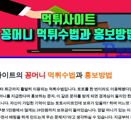
사이트의
꽁머니
먹튀수법
과
홍보방법
 최근까지 활발히 이용되는 먹튀수법입니다. 토토를 한 번이라도 이용해봤다
꽁머니를 지급한다며 홍보하는 문자. 이 같은 문자를 받게 되면 경계심이 들지만 
니다. 자신이 가입한 기억이 없는 토토사이트인데 보유가 있을까? 하며 어느덧 
부분 5만원에서 많게는 20만원까지 보유금이 들어있습니다. 정말 머니가 있는 
면서 배팅을 하게 만드는게 무슨 문제지?라고 생각하실 수 있습니다. 지금부터