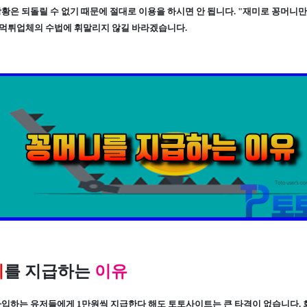
황은 되돌릴 수 없기 때문에 절대로 이용을 하시면 안 됩니다. "재미로 꽁머니
, 먹튀업체의 수법에 휘말리지 않길 바라겠습니다.
니
를 지급하는
이유
입하는 유저들에게 1만원씩 지급한다 해도 토토사이트는 큰 타격이 없습니다. 