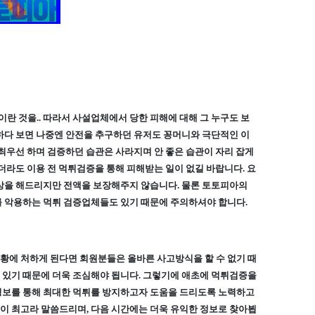
 것을.. 따라서 사설업체에서 당한 피해에 대해 그 누구도 보
하다 보면 나중엔 안전을 추구하던 유저도 꽁머니와 극단적인 이
 최우선 하며 검증하던 습관은 사라지며 안 좋은 습관이 자리 잡게
더라도 이용 전 먹튀검증을 통해 피해받는 일이 없길 바랍니다. 요
보상을 해드리지만 전액을 보장해주지 않습니다. 물론 토토피아의
를 악용하는 먹튀 검증업체들도 있기 때문에 주의하셔야 합니다.
황에 처하게 된다면 회원분들은 올바른 사고방식을 할 수 없기 때
 있기 때문에 더욱 조심해야 됩니다. 그렇기에 애초에 먹튀검증을
정보를 통해 최대한 먹튀를 방지하고자 도움을 드리도록 노력하고
이 최고라 말씀드리며, 다음 시간에는 더욱 유익한 정보로 찾아뵙