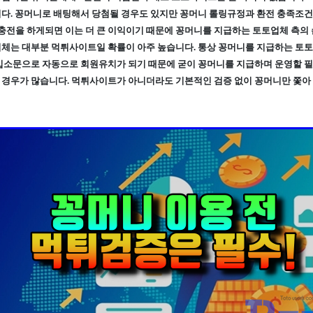
다. 꽁머니로 배팅해서 당첨될 경우도 있지만 꽁머니 롤링규정과 환전 충족조건
충전을 하게되면 이는 더 큰 이익이기 때문에 꽁머니를 지급하는 토토업체 측의
체는 대부분 먹튀사이트일 확률이 아주 높습니다. 통상 꽁머니를 지급하는 토토
입소문으로 자동으로 회원유치가 되기 때문에 굳이 꽁머니를 지급하며 운영할 필
경우가 많습니다. 먹튀사이트가 아니더라도 기본적인 검증 없이 꽁머니만 쫓아