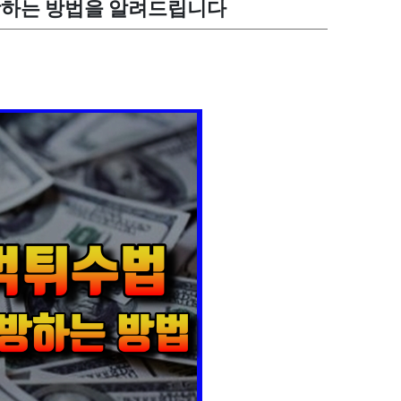
예방하는 방법을 알려드립니다