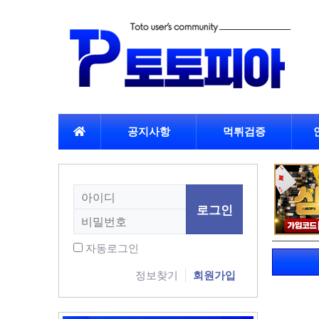
공지사항
먹튀검증
회
원
로
자동로그인
그
정보찾기
회원가입
인