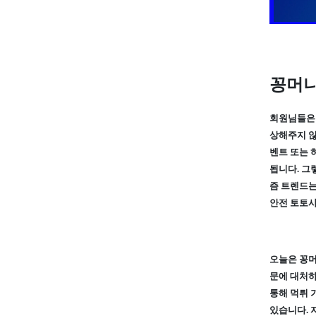
꽁머니
회원님들은 
상해주지 않
벤트 또는 
됩니다. 그
즘 트렌드는
안전 토토사
오늘은 꽁머
문에 대처하
통해 먹튀 
있습니다. 