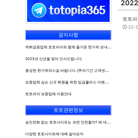
202
토토피
22-0
공지사항
먹
튀검증업체 토토피아와 함께 즐거운 한가위 보내시길 바랍니다.
2023년 신년을 맞아 인사드립니다.
풍
성한 한가위되시길 바랍니다. [추석기간 고객센터 운영방침]
보
증업체 심슨 신규 회원을 위한 입금플러스 이벤트 진행!
토토피아 보증업체 이용안내
토토관련정보
승
인전화 없는 토토사이트는 과연 안전할까? 에 대해 알아보자
다양한 토토사이트에 대해 알아보자