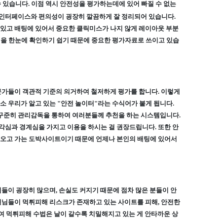
 있습니다. 이점 역시 안전성을 평가하는데에 있어 빠질 수 없는
인터페이스와 편의성이 굉장히 깔끔하게 잘 정리되어 있습니다.
있고 배팅에 있어서 중요한 클릭미스가 나지 않게 레이아웃 부분
"을 한눈에 확인하기 쉽기 때문에 중요한 평가자료로 쓰이고 있습
문가들이 객관적 기준의 의거하여 철저하게 평가를 합니다. 이렇게
 우리가 알고 있는 "안전 놀이터"라는 수식어가 붙게 됩니다.
하게 꾸준히 관리감독을 통하여 여러분들께 추천을 하는 시스템입니다.
심과 경계심을 가지고 이용을 하시는 걸 권장드립니다. 또한 안
 오고 가는 도박사이트이기 때문에 언제나 본인의 배팅에 있어서
들이 굉장히 많으며, 손실도 커지기 때문에 점차 많은 분들이 안
원님들이 먹튀피해 리스크가 존재하고 있는 사이트를 피해, 안전한
하여 먹튀피해 수법은 날이 갈수록 치밀해지고 있는 게 안타까운 상