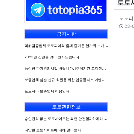
토토
토토피
23-0
공지사항
먹
튀검증업체 토토피아와 함께 즐거운 한가위 보내시길 바랍니다.
2023년 신년을 맞아 인사드립니다.
풍
성한 한가위되시길 바랍니다. [추석기간 고객센터 운영방침]
보
증업체 심슨 신규 회원을 위한 입금플러스 이벤트 진행!
토토피아 보증업체 이용안내
토토관련정보
승
인전화 없는 토토사이트는 과연 안전할까? 에 대해 알아보자
다양한 토토사이트에 대해 알아보자