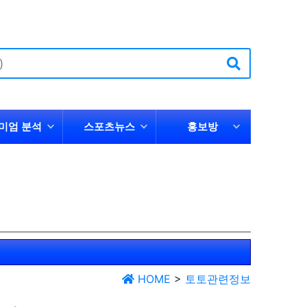
미엄 분석
스포츠뉴스
홍보방
HOME
>
토토관련정보