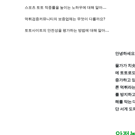
스
포츠 토토 적중률을 높이는 노하우에 대해 알아보자
먹튀검증커뮤니티의 보증업체는 무엇이 다를까요?
토
토사이트의 안전성을 평가하는 방법에 대해 알아보자
안녕하세요.
물가가 치솟
에 토토로도
증가하고 있
론 먹튀라는
를 방지하고
해를 막는 
단 서게 도
안전