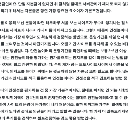
본금인데요. 만일 자본금이 없다면 위 글처럼 절대로 서버관리가 제대로 되지 않
되기 위해서는 자본금은 당연 가장 중요한 요소이자 기본조건입니다.
를 이용해 보신 분들이 라면 하루하루 처음 보는 사이트가 무수히 생겨나는 걸 
수시로 사이트가 사라지거나 이름이 바뀌고 있습니다. 그렇기 때문에 안전놀이터 
들께서는 가장 쉬우면서도 확실하게 검증하는 방법으로, 운영기간을 제일 먼저 
를 보여주는 것이나 마찬가지입니다. 오랜 기간 사이트를 유지해 올 수 있는 
 쉬운 방법입니다. 안전놀이터의 운영기간을 확인하실 때에는 보통 3~5년 이상
수 있는 안전놀이터를 평가하는 판가름으로는 인지도를 같이 확인하시는 방법입
 것처럼 쉽고 간편한 방법입니다. 수백 개가 넘는 토토사이트사이에서 이름을 
니다. 인지도를 높이기 위해서는 윗글처럼 많은 자본금 또한 필요로 합니다. 
기간과 인지도를 적극 활용하여 안전놀이터의 안전성을 적극 검토하는 방법 중
터의 안전성을 평가하는 것 중 가장 기본적이지만, 절대로 빠지면 안 되는 사항
해도 먹튀이력이 단 1건이라도 존재한다면 이는 절대로 안전놀이터라고 할 수 없습
하여 사이트의 운영이 판가름이 나기 때문이죠. 또한 먹튀피해가 한번 발생했더
례가 있다면 절대로 안전놀이터라고 말할 수 없습니다. 한 가지 더 말씀드리자
여러 후기들을 검색하여 셀프검증하는 것도 좋은 방법입니다.