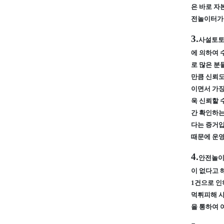
은 바로 자
전놀이터가 
3.
사설토토
에 의하여 
로 많은 분
만큼 신뢰도
이면서 가장
욱 신뢰할 
간 확인하는
다는 증거입
때문에 운영
4.
안전놀이
이 없다고 
1건으로 인
먹튀피해 사
을 통하여 