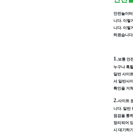
안전놀이터는
니다. 이렇
니다. 이렇
하겠습니다
1.
보통 안
누구나 혹할
일반 사이트
서 일반사이
확인을 거쳐
2.
사이트 
니다. 일반
점검을 통하
정리되어 있
시 대기하기