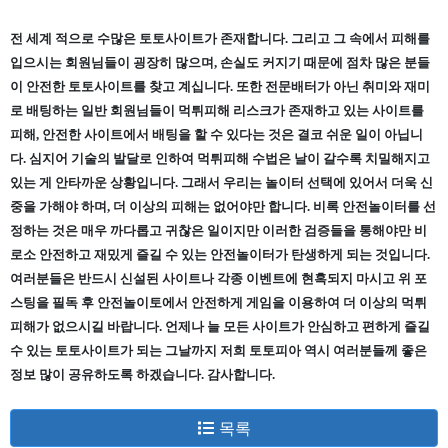
전 세계 적으로 수많은 토토사이트가 존재합니다. 그리고 그 속에서 피해를
입으시는 회원님들이 굉장히 많으며, 손실도 커지기 때문에 점차 많은 분들
이 안전한 토토사이트를 찾고 계십니다. 또한 전문배터가 아닌 취미와 재미
로 배팅하는 일반 회원님들이 먹튀피해 리스크가 존재하고 있는 사이트를
피해, 안전한 사이트에서 배팅을 할 수 있다는 것은 결코 쉬운 일이 아닙니
다. 심지어 기술의 발달로 인하여 먹튀피해 수법은 날이 갈수록 치밀해지고
있는 게 안타까운 상황입니다. 그래서 우리는 놀이터 선택에 있어서 더욱 신
중을 가해야 하며, 더 이상의 피해는 없어야만 합니다. 비록 안전놀이터를 선
정하는 것은 매우 까다롭고 귀찮은 일이지만 이러한 검증들을 통해야만 비
로소 안전하고 재밌게 즐길 수 있는 안전놀이터가 탄생하게 되는 것입니다.
여러분들은 반드시 신설된 사이트나 각종 이벤트에 현혹되지 마시고 위 포
스팅을 필독 후 안전놀이토에서 안전하게 게임을 이용하여 더 이상의 먹튀
피해가 없으시길 바랍니다. 언제나 늘 모든 사이트가 안심하고 편하게 즐길
수 있는 토토사이트가 되는 그날까지 저희 토토피아 역시 여러분들께 좋은
정보 많이 공유하도록 하겠습니다. 감사합니다.
목록