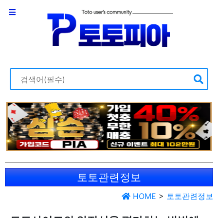
토토관련정보
HOME
>
토토관련정보