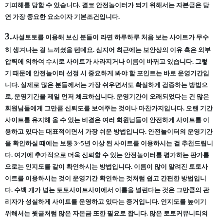
기피해를 당할 수 있습니다. 결코 안전놀이터가 되기 위해서는 자본금은 당
연 가장 중요한 요소이자 기본조건입니다.
3.
사설토토를 이용해 보신 분들이 라면 하루하루 처음 보는 사이트가 무수
히 생겨나는 걸 느끼셨을 텐데요. 심지어 최근에는 보안상의 이유 혹은 외부
압력에 의하여 수시로 사이트가 사라지거나 이름이 바뀌고 있습니다. 그렇
기 때문에 안전놀이터 선정 시 중요하게 봐야 할 포인트는 바로 운영기간입
니다. 실제로 많은 분들께서는 가장 쉬우면서도 확실하게 검증하는 방법으
로, 운영기간을 제일 먼저 체크하십니다. 운영기간이 오래되었다는 건 많은
회원님들에게 그만큼 신뢰도를 보여주는 것이나 마찬가지입니다. 오랜 기간
사이트를 유지해 올 수 있는 비결은 여러 회원님들이 안전하게 사이트를 이
용하고 있다는 대표적이면서 가장 쉬운 방법입니다. 안전놀이터의 운영기간
을 확인하실 때에는 보통 3~5년 이상 된 사이트를 이용하시는 걸 추천드립니
다. 여기에 추가적으로 더욱 신뢰할 수 있는 안전놀이터를 평가하는 판가름
으로는 인지도를 같이 확인하시는 방법입니다. 이름이 많이 알려진 토토사
이트를 이용하시는 것이 운영기간 확인하는 것처럼 쉽고 간편한 방법입니
다. 수백 개가 넘는 토토사이트사이에서 이름을 널린다는 것은 그만큼의 관
리자가 성실하게 사이트를 운영하고 있다는 증거입니다. 인지도를 높이기
위해서는 윗글처럼 많은 자본금 또한 필요로 합니다. 많은 토토커뮤니티의