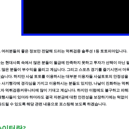
 여러분들의 좋은 정보만 전달해 드리는 먹튀검증 솔루션 1등 토토피아입니다.
는 현대사회 속에서 많은 분들이 월급에 만족하지 못하고 투자가 선택이 아닌 필
 많은 분들이 부수익을 올리고 계십니다. 그리고 스포츠 경기를 즐기시면서 더
습니다. 하지만 사설 토토를 이용하시는 대부분 이용자들 사설토토의 안정성을 
 사기행각에 경각심을 가지고 이용하시는 분들도 있지만, 나날이 진화하는 먹튀
자 먹튀검증커뮤니티에 많이 기대고 계십니다. 하지만 이럼에도 불구하고 피해
대행사들이 있더라 하더라도 결국 자본금에 대한 안전성을 보장하기에는 턱없이
와드릴 수 있도록 해당 관련 내용으로 포스팅해 보도록 하겠습니다.
놀이터란?