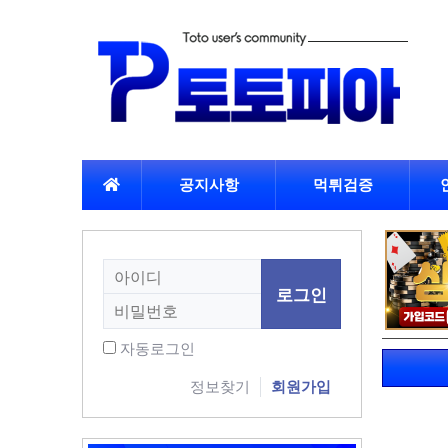
공지사항
먹튀검증
회
원
로
자동로그인
그
정보찾기
회원가입
인