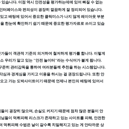
 있습니다. 이점 역시 안전성을 평가하는데에 있어 빠질 수 없는
인터페이스와 편의성이 굉장히 깔끔하게 잘 정리되어 있습니다.
있고 배팅에 있어서 중요한 클릭미스가 나지 않게 레이아웃 부분
"을 한눈에 확인하기 쉽기 때문에 중요한 평가자료로 쓰이고 있습
문가들이 객관적 기준의 의거하여 철저하게 평가를 합니다. 이렇게
 우리가 알고 있는 "안전 놀이터"라는 수식어가 붙게 됩니다.
하게 꾸준히 관리감독을 통하여 여러분들께 추천을 하는 시스템입니다.
심과 경계심을 가지고 이용을 하시는 걸 권장드립니다. 또한 안
 오고 가는 도박사이트이기 때문에 언제나 본인의 배팅에 있어서
들이 굉장히 많으며, 손실도 커지기 때문에 점차 많은 분들이 안
원님들이 먹튀피해 리스크가 존재하고 있는 사이트를 피해, 안전한
하여 먹튀피해 수법은 날이 갈수록 치밀해지고 있는 게 안타까운 상