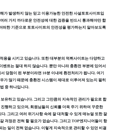
피해가 발생하지 않는 믿고 이용가능한 안전한 사설토토사이트입
여러 가지 까다로운 안전성에 대한 검증을 반드시 통과해야만 합
면 어떠한 기준으로 토토사이트의 안전성을 평가하는지 알아보도록
 적용을 시키고 있습니다. 또한 대부분의 먹튀사이트는 다양하고
벤트는 절대 하지 않습니다. 뿐만 아니라 충환전 부분에 있어서
서 당첨이 된 부분이라면 10분 이내에 환전처리가 됩니다. 여기
우가 많기 때문에 충환전 시스템이 제대로 이루어져 있는지 필히
법 중 하나입니다.
 보유하고 있습니다. 그리고 그만큼의 지속적인 관리가 필요로 합
 진행하고 있으며, 회원님들의 신뢰를 더욱 주기 위하여 꾸준한
다. 그리고 여러 위기사항 속에 잘 대처할 수 있게 매뉴얼 또한 잘
 걱정은 전혀 할 필요가 없습니다. 그리고 TOP엔지니어들이 항
되는 일이 전혀 없습니다. 이렇게 지속적으로 관리할 수 있던 비결