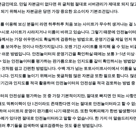
본금인데요. 만일 자본금이 없다면 위 글처럼 절대로 서버관리가 제대로 되지 않
되기 위해서는 자본금은 당연 가장 중요한 요소이자 기본조건입니다.
를 이용해 보신 분들이 라면 하루하루 처음 보는 사이트가 무수히 생겨나는 걸 
수시로 사이트가 사라지거나 이름이 바뀌고 있습니다. 그렇기 때문에 안전놀이터 
들께서는 가장 쉬우면서도 확실하게 검증하는 방법으로, 운영기간을 제일 먼저 
를 보여주는 것이나 마찬가지입니다. 오랜 기간 사이트를 유지해 올 수 있는 
 쉬운 방법입니다. 안전놀이터의 운영기간을 확인하실 때에는 보통 3~5년 이상
수 있는 안전놀이터를 평가하는 판가름으로는 인지도를 같이 확인하시는 방법입
 것처럼 쉽고 간편한 방법입니다. 수백 개가 넘는 토토사이트사이에서 이름을 
니다. 인지도를 높이기 위해서는 윗글처럼 많은 자본금 또한 필요로 합니다. 
기간과 인지도를 적극 활용하여 안전놀이터의 안전성을 적극 검토하는 방법 중
터의 안전성을 평가하는 것 중 가장 기본적이지만, 절대로 빠지면 안 되는 사항
해도 먹튀이력이 단 1건이라도 존재한다면 이는 절대로 안전놀이터라고 할 수 없습
하여 사이트의 운영이 판가름이 나기 때문이죠. 또한 먹튀피해가 한번 발생했더
례가 있다면 절대로 안전놀이터라고 말할 수 없습니다. 한 가지 더 말씀드리자
여러 후기들을 검색하여 셀프검증하는 것도 좋은 방법입니다.