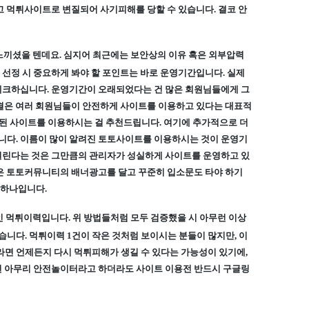
고 먹튀사이트로 변질되어 사기피해를 당할 수 있습니다. 결코 안
느끼셨을 텐데요. 심지어 최근에는 보안상의 이유 혹은 외부압력
선정 시 중요하게 봐야 할 포인트는 바로 운영기간입니다. 실제
체크하십니다. 운영기간이 오래되었다는 건 많은 회원님들에게 그
비결은 여러 회원님들이 안전하게 사이트를 이용하고 있다는 대표적
 된 사이트를 이용하시는 걸 추천드립니다. 여기에 추가적으로 더
니다. 이름이 많이 알려진 토토사이트를 이용하시는 것이 운영기
널린다는 것은 그만큼의 관리자가 성실하게 사이트를 운영하고 있
많은 토토커뮤니티의 배너광고를 달고 꾸준히 입소문도 타야 하기
 하나입니다.
인 먹튀이력입니다. 위 방법들처럼 모두 검증했을 시 아무런 이상
니다. 먹튀이력 1건이 작은 것처럼 보이시는 분들이 많지만, 이
라면 언제든지 다시 먹튀피해가 생길 수 있다는 가능성이 있기에,
면 아무리 안전놀이터라고 하더라도 사이트 이용전 반드시 구글링