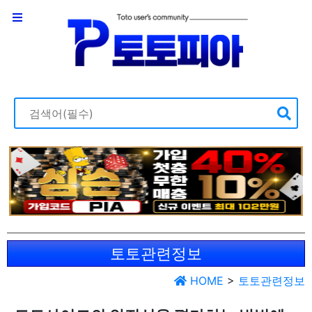
토토관련정보
HOME
>
토토관련정보