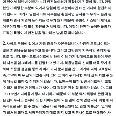
에 있어서 일반 사이트가 보다 안전놀이터가 원활하게 진행이 됩니다. 만일
본인이 배팅한 부분에 있어서 당첨이 된 부분이라면 10분 이내에 환전처리
가 됩니다. 여기서 일반사이트 대부분은 환전지연 공지를 띄우거나 온갖 핑
계를 대면서 지연이 늦어지는 경우가 많기 때문에 충환전 시스템이 제대로
이루어져 있는지 필히 확인을 거쳐야 합니다. 이것이 안전한 놀이터들의 대
표적인 특징이며 안전성을 평가하는 방법 중 하나입니다.
2.
사이트 운영에 있어서 가장 중요한 자본금입니다. 안전한 토토사이트는
많은 회원님들을 보유하고 있습니다. 그리고 그만큼의 지속적인 관리가 필
요로 합니다. 일반 토토사이트에 비하여 여러 가지 업데이트를 통하여 꾸준
히 시스템 업그레이드를 진행하고 있으며, 회원님들의 신뢰를 더욱 주기 위
하여 꾸준한 점검을 통하여 여러 가지 문제점을 잡고 여기에 더해 고객응대
즉, CSR이 매우 잘되어있습니다. 그리고 여러 위기사항 속에 잘 대처할 수 있
게 매뉴얼 또한 잘 정리되어 있습니다. 보안능력 또한 일반사이트랑 비교할
수 없기 때문에 개인정보가 새어나갈 걱정은 전혀 할 필요가 없습니다. 그리
고 TOP엔지니어들이 항시 대기하기 때문에 이 부분 역시 해킹에 관한 걱정
은 접어두셔도 됩니다. 또한 서버다운이 되는 일이 전혀 없습니다. 이렇게 지
속적으로 관리할 수 있던 비결은 바로 자본금인데요. 만일 자본금이 없다면
위 글처럼 절대로 서버관리가 제대로 되지 않고 먹튀사이트로 변질되어 사