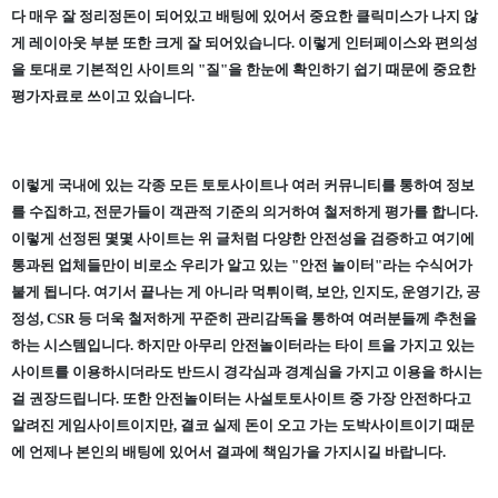
다 매우 잘 정리정돈이 되어있고 배팅에 있어서 중요한 클릭미스가 나지 않
게 레이아웃 부분 또한 크게 잘 되어있습니다. 이렇게 인터페이스와 편의성
을 토대로 기본적인 사이트의 "질"을 한눈에 확인하기 쉽기 때문에 중요한
평가자료로 쓰이고 있습니다.
이렇게 국내에 있는 각종 모든 토토사이트나 여러 커뮤니티를 통하여 정보
를 수집하고, 전문가들이 객관적 기준의 의거하여 철저하게 평가를 합니다.
이렇게 선정된 몇몇 사이트는 위 글처럼 다양한 안전성을 검증하고 여기에
통과된 업체들만이 비로소 우리가 알고 있는 "안전 놀이터"라는 수식어가
붙게 됩니다. 여기서 끝나는 게 아니라 먹튀이력, 보안, 인지도, 운영기간, 공
정성, CSR 등 더욱 철저하게 꾸준히 관리감독을 통하여 여러분들께 추천을
하는 시스템입니다. 하지만 아무리 안전놀이터라는 타이 트을 가지고 있는
사이트를 이용하시더라도 반드시 경각심과 경계심을 가지고 이용을 하시는
걸 권장드립니다. 또한 안전놀이터는 사설토토사이트 중 가장 안전하다고
알려진 게임사이트이지만, 결코 실제 돈이 오고 가는 도박사이트이기 때문
에 언제나 본인의 배팅에 있어서 결과에 책임가을 가지시길 바랍니다.