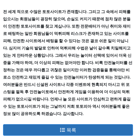
전 세계 적으로 수많은 토토사이트가 존재합니다. 그리고 그 속에서 피해를
입으시는 회원님들이 굉장히 많으며, 손실도 커지기 때문에 점차 많은 분들
이 안전한 토토사이트를 찾고 계십니다. 또한 전문배터가 아닌 취미와 재미
로 배팅하는 일반 회원님들이 먹튀피해 리스크가 존재하고 있는 사이트를
피해, 안전한 사이트에서 배팅을 할 수 있다는 것은 결코 쉬운 일이 아닙니
다. 심지어 기술의 발달로 인하여 먹튀피해 수법은 날이 갈수록 치밀해지고
있는 게 안타까운 상황입니다. 그래서 우리는 놀이터 선택에 있어서 더욱 신
중을 가해야 하며, 더 이상의 피해는 없어야만 합니다. 비록 안전놀이터를 선
정하는 것은 매우 까다롭고 귀찮은 일이지만 이러한 검증들을 통해야만 비
로소 안전하고 재밌게 즐길 수 있는 안전놀이터가 탄생하게 되는 것입니다.
여러분들은 반드시 신설된 사이트나 각종 이벤트에 현혹되지 마시고 위 포
스팅을 필독 후 안전놀이토에서 안전하게 게임을 이용하여 더 이상의 먹튀
피해가 없으시길 바랍니다. 언제나 늘 모든 사이트가 안심하고 편하게 즐길
수 있는 토토사이트가 되는 그날까지 저희 토토피아 역시 여러분들께 좋은
정보 많이 공유하도록 하겠습니다. 감사합니다.
목록