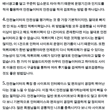
배너광고를 달고 꾸준히 입소문도 타야 하기 때문에 운영기간과 인지도를
적극 활용하여 안전놀이터의 안전성을 적극 검토하는 방법 중 하나입니다.
4.
안전놀이터의 안전성을 평가하는 것 중 가장 기본적이지만, 절대로 빠지
면 안 되는 사항인 먹튀이력입니다. 위 방법들처럼 모두 검증했을 시 아무런
이상이 없다고 해도 먹튀이력이 단 1건이라도 존재한다면 이는 절대로 안전
놀이터라고 할 수 없습니다. 먹튀이력 1건이 작은 것처럼 보이시는 분들이
많지만, 이 1건으로 인하여 사이트의 운영이 판가름이 나기 때문이죠. 또한
먹튀피해가 한번 발생했더라면 언제든지 다시 먹튀피해가 생길 수 있다는
가능성이 있기에, 먹튀피해 사례가 있다면 절대로 안전놀이터라고 말할 수
없습니다. 한 가지 더 말씀드리자면 아무리 안전놀이터라고 하더라도 사이
트 이용전 반드시 구글링을 통하여 여러 후기들을 검색하여 셀프검증하는
것도 좋은 방법입니다.
5.
안전놀이터의 특징 중 사이트의 인터페이스 및 편의성이 굉장히 뛰어난
다는 것을 느낄 수 있습니다. 이점 역시 안전성을 평가하는데에 있어 빠질 수
없는 절차입니다. 안전놀이터는 일반 토토사이트보다 회원수도 많고 유지하
다 보니 기본적으로 인터페이스와 편의성이 굉장히 깔끔하게 잘 정리되어
있습니다. 많은 회원님들의 공통적인 니즈를 충족시키다 보니 타 사이트보