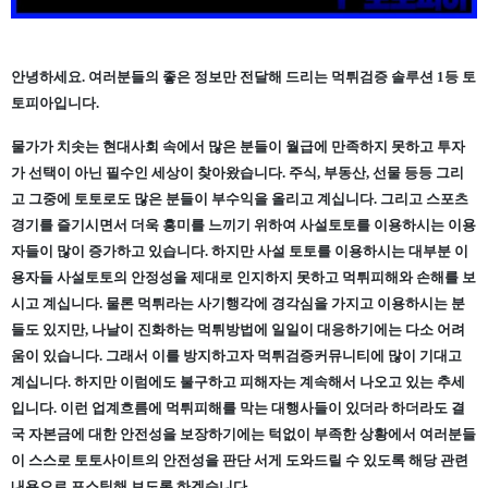
안녕하세요. 여러분들의 좋은 정보만 전달해 드리는 먹튀검증 솔루션 1등 토
토피아입니다.
물가가 치솟는 현대사회 속에서 많은 분들이 월급에 만족하지 못하고 투자
가 선택이 아닌 필수인 세상이 찾아왔습니다. 주식, 부동산, 선물 등등 그리
고 그중에 토토로도 많은 분들이 부수익을 올리고 계십니다. 그리고 스포츠
경기를 즐기시면서 더욱 흥미를 느끼기 위하여 사설토토를 이용하시는 이용
자들이 많이 증가하고 있습니다. 하지만 사설 토토를 이용하시는 대부분 이
용자들 사설토토의 안정성을 제대로 인지하지 못하고 먹튀피해와 손해를 보
시고 계십니다. 물론 먹튀라는 사기행각에 경각심을 가지고 이용하시는 분
들도 있지만, 나날이 진화하는 먹튀방법에 일일이 대응하기에는 다소 어려
움이 있습니다. 그래서 이를 방지하고자 먹튀검증커뮤니티에 많이 기대고
계십니다. 하지만 이럼에도 불구하고 피해자는 계속해서 나오고 있는 추세
입니다. 이런 업계흐름에 먹튀피해를 막는 대행사들이 있더라 하더라도 결
국 자본금에 대한 안전성을 보장하기에는 턱없이 부족한 상황에서 여러분들
이 스스로 토토사이트의 안전성을 판단 서게 도와드릴 수 있도록 해당 관련
내용으로 포스팅해 보도록 하겠습니다.