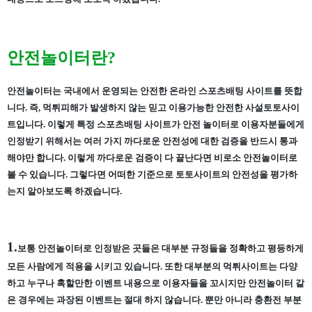
안전놀이터란?
안전놀이터는 국내에서 운영되는 안전한 온라인 스포츠배팅 사이트를 뜻합
니다. 즉, 먹튀피해가 발생하지 않는 믿고 이용가능한 안전한 사설토토사이
트입니다. 이렇게 특정 스포츠배팅 사이트가 안전 놀이터로 이용자분들에게
인정받기 위해서는 여러 가지 까다로운 안전성에 대한 검증을 반드시 통과
해야만 합니다. 이렇게 까다로운 검증이 다 끝난다면 비로소 안전놀이터로
볼 수 있습니다. 그렇다면 어떠한 기준으로 토토사이트의 안전성을 평가하
는지 알아보도록 하겠습니다.
1.
보통 안전놀이터로 인정받은 곳들은 대부분 규정들을 정확하고 평등하게
모든 사람에게 적용을 시키고 있습니다. 또한 대부분의 먹튀사이트는 다양
하고 누구나 혹할만한 이벤트 내용으로 이용자들을 꼬시지만 안전놀이터 같
은 경우에는 과장된 이벤트는 절대 하지 않습니다. 뿐만 아니라 충환전 부분