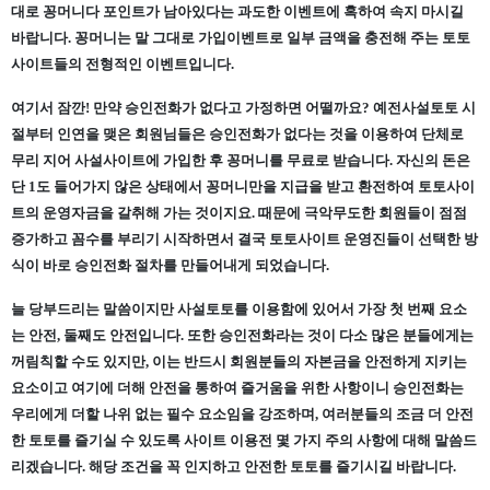
대로 꽁머니다 포인트가 남아있다는 과도한 이벤트에 혹하여 속지 마시길
바랍니다. 꽁머니는 말 그대로 가입이벤트로 일부 금액을 충전해 주는 토토
사이트들의 전형적인 이벤트입니다.
여기서 잠깐! 만약 승인전화가 없다고 가정하면 어떨까요? 예전사설토토 시
절부터 인연을 맺은 회원님들은 승인전화가 없다는 것을 이용하여 단체로
무리 지어 사설사이트에 가입한 후 꽁머니를 무료로 받습니다. 자신의 돈은
단 1도 들어가지 않은 상태에서 꽁머니만을 지급을 받고 환전하여 토토사이
트의 운영자금을 갈취해 가는 것이지요. 때문에 극악무도한 회원들이 점점
증가하고 꼼수를 부리기 시작하면서 결국 토토사이트 운영진들이 선택한 방
식이 바로 승인전화 절차를 만들어내게 되었습니다.
늘 당부드리는 말씀이지만 사설토토를 이용함에 있어서 가장 첫 번째 요소
는 안전, 둘째도 안전입니다. 또한 승인전화라는 것이 다소 많은 분들에게는
꺼림칙할 수도 있지만, 이는 반드시 회원분들의 자본금을 안전하게 지키는
요소이고 여기에 더해 안전을 통하여 즐거움을 위한 사항이니 승인전화는
우리에게 더할 나위 없는 필수 요소임을 강조하며, 여러분들의 조금 더 안전
한 토토를 즐기실 수 있도록 사이트 이용전 몇 가지 주의 사항에 대해 말씀드
리겠습니다. 해당 조건을 꼭 인지하고 안전한 토토를 즐기시길 바랍니다.