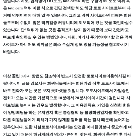
법입니다. 예로, 업체명이 OO토토, toto.com이라면 구글에 00 토토 먹튀 혹
은 toto.com 먹튀 이런 식으로 간단 검색만 해도 해당 토토 사이트로부터 과
거에 먹튀이력에 대해 알 수 있습니다. 그리고 먹튀 사이트라면 피해본 회원
들로부터 수없이 많은 먹튀검증 커뮤니티에 제보되어 있는 것을 확인하실수
있습니다. 단! 먹튀가 없는 곳은 흔적조차 남지 않기 때문에 보다 간편하고
빠르게 확인하실 수 있는 방법입니다. 다만, 여기서 주의하여야 할 점은 먹튀
사이트가 아니어도 먹튀글은 최소 수십개 정도 있을 가능성을 참고하시기
바랍니다.
이상 꿀팁 3가지 방법도 참조하여 반드시 안전한 토토사이트이용하시길 바
랍니다. 이 글을 읽으시는 회원님들께서는 회원가입 직후 토토사이트에서
바로 전화가 오는 곳은 보지 못하셨을 것입니다. 토토사이트에서 가입승인
전화가 오는 시간은 기본적으로 10분에서 20분사이의 시간이 걸립니다. 사
이트별로 늦어지는 경우도 발생합니다. 그 이유인즉슨, 가입을 신청한 회원
이 양방베팅을 하는 유저인지 혹은 통장협박 등 불량회원일지를 확인하고
다른 회원님들에게 피해가 가지 않게끔 필터를 하는 절차 때문에 늦어지는
경우입니다. 또한 사설토토사이트에서는 안전을 어떠한것보다 중요하게 여
기고 있기 때문에 해당계좌의 명의가 본인이 맞는지, 회원이 충전한 후 다시