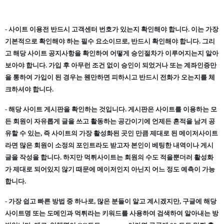
- 사이트 이용전 반드시 고객센터 번호가 있는지 확인해야 합니다. 이는 가장
기본적으로 확인해야 하는 필수 요소이므로, 반드시 확인해야 합니다. 그리
고 해당 사이트 공지사항을 확인하여 어떻게 승인절차가 이루어지는지 알아
보아야 합니다. 가입 후 아무런 조건 없이 승인이 되었거나 또는 계좌인증만
을 통하여 가입이 된 경우는 웬만하면 피하시고 반드시 전화가 오는지를 체
크하셔야 합니다.
- 해당 사이트 게시판을 확인하는 것입니다. 게시판은 사이트를 이용하는 모
든 회원이 자유롭게 글을 쓰고 활동하는 공간이기에 언제든 흔적을 남겨 공
유할 수 있는, 즉 사이트의 가장 활성화된 곳인 만큼 제대로 된 메이저사이트
라면 많은 회원이 소정의 포인트라도 받고자 본인이 베팅한 내역이나 게시
글을 작성을 합니다. 하지만 먹튀사이트는 회원의 수도 적을뿐더러 활성화
가 제대로 되어있지 않기 때문에 메이저인지 아닌지 어느 정도 예측이 가능
합니다.
- 가장 쉽고 빠른 방법 중 하나로, 많은 분들이 알고 계시겠지만, 구글에 해당
사이트명 또는 도메인과 먹튀라는 키워드를 사용하여 검색하여 알아내는 방