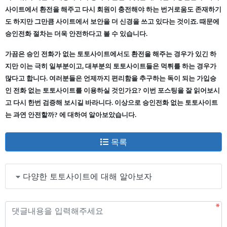
사이트에서 환전을 해주고 다시 회원이 충전해야 하는 번거로움도 존재하기
도 하지만 그만큼 사이트에서 보안을 더 신경을 쓰고 있다는 것이죠. 때문에
승인전화 절차는 더욱 안전하다고 볼 수 있습니다.
가끔은 승인 전화가 없는 토토사이트에서도 환전을 해주는 경우가 있긴 하
지만 이는 극히 일부분이고, 대부분의 토토사이트들은 먹튀를 하는 경우가
많다고 합니다. 여러분들은 언제까지 편리함을 추구하는 독이 되는 가입승
인 전화 없는 토토사이트를 이용하실 것인가요? 이번 포스팅을 잘 읽어보시
고 다시 한번 검증해 보시길 바라니다. 이상으로 승인전화 없는 토토사이트
는 과연 안전할까? 에 대하여 알아보았습니다.
목록
다양한 토토사이트에 대해 알아보자