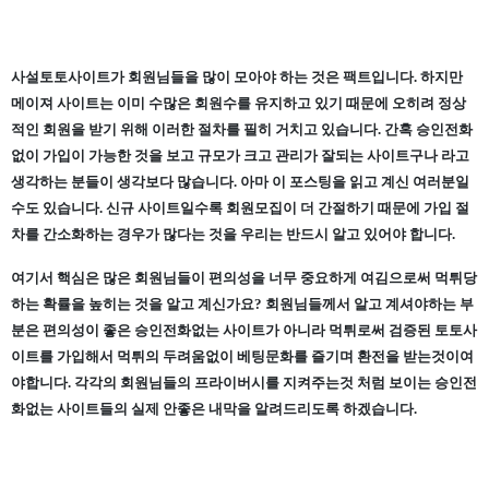
사설토토사이트가 회원님들을 많이 모아야 하는 것은 팩트입니다. 하지만
메이져 사이트는 이미 수많은 회원수를 유지하고 있기 때문에 오히려 정상
적인 회원을 받기 위해 이러한 절차를 필히 거치고 있습니다. 간혹 승인전화
없이 가입이 가능한 것을 보고 규모가 크고 관리가 잘되는 사이트구나 라고
생각하는 분들이 생각보다 많습니다. 아마 이 포스팅을 읽고 계신 여러분일
수도 있습니다. 신규 사이트일수록 회원모집이 더 간절하기 때문에 가입 절
차를 간소화하는 경우가 많다는 것을 우리는 반드시 알고 있어야 합니다.
여기서 핵심은 많은 회원님들이 편의성을 너무 중요하게 여김으로써 먹튀당
하는 확률을 높히는 것을 알고 계신가요? 회원님들께서 알고 계셔야하는 부
분은 편의성이 좋은 승인전화없는 사이트가 아니라 먹튀로써 검증된 토토사
이트를 가입해서 먹튀의 두려움없이 베팅문화를 즐기며 환전을 받는것이여
야합니다. 각각의 회원님들의 프라이버시를 지켜주는것 처럼 보이는 승인전
화없는 사이트들의 실제 안좋은 내막을 알려드리도록 하겠습니다.