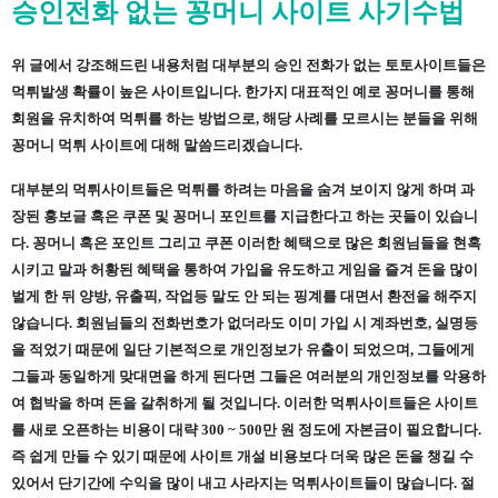
승인전화 없는 꽁머니 사이트 사기수법
위 글에서 강조해드린 내용처럼 대부분의 승인 전화가 없는 토토사이트들은
먹튀발생 확률이 높은 사이트입니다. 한가지 대표적인 예로 꽁머니를 통해
회원을 유치하여 먹튀를 하는 방법으로, 해당 사례를 모르시는 분들을 위해
꽁머니 먹튀 사이트에 대해 말씀드리겠습니다.
대부분의 먹튀사이트들은 먹튀를 하려는 마음을 숨겨 보이지 않게 하며 과
장된 홍보글 혹은 쿠폰 및 꽁머니 포인트를 지급한다고 하는 곳들이 있습니
다. 꽁머니 혹은 포인트 그리고 쿠폰 이러한 혜택으로 많은 회원님들을 현혹
시키고 말과 허황된 혜택을 통하여 가입을 유도하고 게임을 즐겨 돈을 많이
벌게 한 뒤 양방, 유출픽, 작업등 말도 안 되는 핑계를 대면서 환전을 해주지
않습니다. 회원님들의 전화번호가 없더라도 이미 가입 시 계좌번호, 실명등
을 적었기 때문에 일단 기본적으로 개인정보가 유출이 되었으며, 그들에게
그들과 동일하게 맞대면을 하게 된다면 그들은 여러분의 개인정보를 악용하
여 협박을 하며 돈을 갈취하게 될 것입니다. 이러한 먹튀사이트들은 사이트
를 새로 오픈하는 비용이 대략 300 ~ 500만 원 정도에 자본금이 필요합니다.
즉 쉽게 만들 수 있기 때문에 사이트 개설 비용보다 더욱 많은 돈을 챙길 수
있어서 단기간에 수익을 많이 내고 사라지는 먹튀사이트들이 많습니다. 절