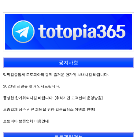
공지사항
먹튀검증업체 토토피아와 함께 즐거운 한가위 보내시길 바랍니다.
2023년 신년을 맞아 인사드립니다.
풍성한 한가위되시길 바랍니다. [추석기간 고객센터 운영방침]
보증업체 심슨 신규 회원을 위한 입금플러스 이벤트 진행!
토토피아 보증업체 이용안내