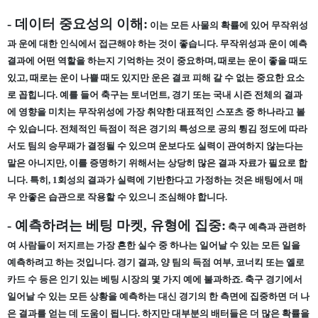
- 데이터 중요성의 이해:
이는 모든 사물의 확률에 있어 무작위성
과 운에 대한 인식에서 접근해야 하는 것이 좋습니다. 무작위성과 운이 예측
결과에 어떤 역할을 하는지 기억하는 것이 중요하며, 때로는 운이 좋을 때도
있고, 때로는 운이 나쁠 때도 있지만 운은 결코 피해 갈 수 없는 중요한 요소
로 꼽힙니다. 예를 들어 축구는 토너먼트, 경기 또는 국내 시즌 전체의 결과
에 영향을 미치는 무작위성에 가장 취약한 대표적인 스포츠 중 하나라고 볼
수 있습니다. 전체적인 득점이 적은 경기의 특성으로 공의 튕김 정도에 따라
서도 팀의 승무패가 결정될 수 있으며 운보다도 실력이 관여하지 않는다는
말은 아니지만, 이를 증명하기 위해서는 상당히 많은 결과 자료가 필요로 합
니다. 특히, 1회성의 결과가 실력에 기반한다고 가정하는 것은 배팅에서 매
우 안좋은 습관으로 작용할 수 있으니 조심해야 합니다.
- 예측하려는 베팅 마켓, 유형에 집중:
축구 예측과 관련하
여 사람들이 저지르는 가장 흔한 실수 중 하나는 일어날 수 있는 모든 일을
예측하려고 하는 것입니다. 경기 결과, 양 팀의 득점 여부, 코너킥 또는 옐로
카드 수 등은 인기 있는 베팅 시장의 몇 가지 예에 불과하죠. 축구 경기에서
일어날 수 있는 모든 상황을 예측하는 대신 경기의 한 측면에 집중하면 더 나
은 결과를 얻는 데 도움이 됩니다. 하지만 대부분의 배터들은 더 많은 확률을