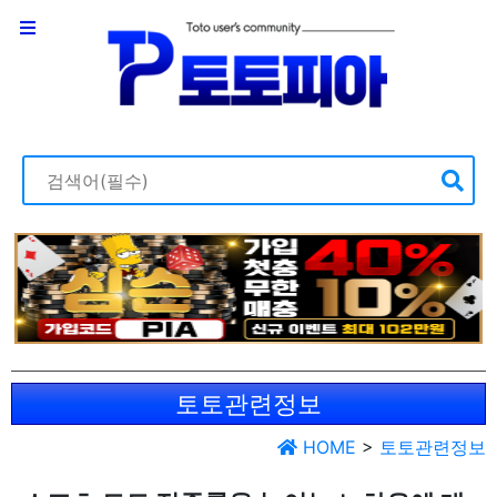
토토관련정보
HOME
>
토토관련정보