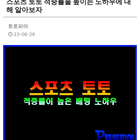
스포츠 토토 적중률을 높이는 노하우에 대
해 알아보자
토토피아
23-06-26