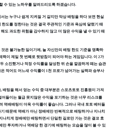
할 수 있는 노하우를 알려드리도록 하겠습니다.
서는 누구나 쉽게 지켜질 거 같지만 막상 배팅을 하다 보면 현실
 한도를 정한다는 것은 결국 주관적인 기준과 욕심에 달렸기 때
해도 과도한 위험을 감수하지 않고 더 많은 수익을 낼 수 있기 때
는 것은 불가능한 일이기에, 늘 자신만의 배팅 한도 기준을 명확하
제력이 제일 첫 번째로 뒷받침이 되어야 하는 게임입니다. 이 2가
두 소진했거나 적정 수익률을 달성한 뒤 손을 깔끔하게 떼는 습관
률은 적어도 어느새 수익률이 1천 프로가 넘어가는 실력파 승부사
, 배팅을 해서 얻는 수익 중 대부분은 스포츠토토 진흥원이 가져
 벌어들이는 월급 못지않은 수익을 포기하는 것은 너무 리스크를
 역배배팅이 더욱 수익률이 좋습니다. 그러나 국내 토토 베터들
하기 때문에 역배가 아닌 정배에만 반복적으로 배팅하거나 지나치
 지나치게 정배에만 배팅하면서 단일한 길로만 가는 것은 결코 효
더에만 투자하거나 역배당 한 경기에 배팅하는 모습을 많이 볼 수 있