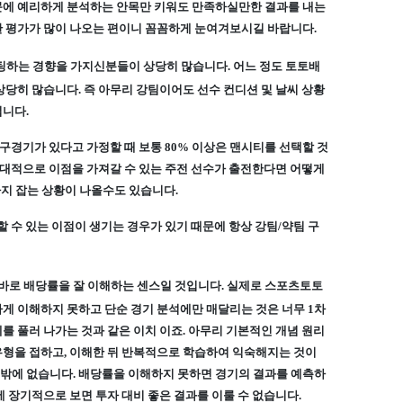
문에 예리하게 분석하는 안목만 키워도 만족하실만한 결과를 내는
한 평가가 많이 나오는 편이니 꼼꼼하게 눈여겨보시길 바랍니다.
팅하는 경향을 가지신분들이 상당히 많습니다. 어느 정도 토토배
상당히 많습니다. 즉 아무리 강팀이어도 선수 컨디션 및 날씨 상황
입니다.
축구경기가 있다고 가정할 때 보통 80% 이상은 맨시티를 선택할 것
 상대적으로 이점을 가져갈 수 있는 주전 선수가 출전한다면 어떻게
지 잡는 상황이 나올수도 있습니다.
할 수 있는 이점이 생기는 경우가 있기 때문에 항상 강팀/약팀 구
바로 배당률을 잘 이해하는 센스일 것입니다. 실제로 스포츠토토
게 이해하지 못하고 단순 경기 분석에만 매달리는 것은 너무 1차
를 풀러 나가는 것과 같은 이치 이죠. 아무리 기본적인 개념 원리
유형을 접하고, 이해한 뒤 반복적으로 학습하여 익숙해지는 것이
밖에 없습니다. 배당률을 이해하지 못하면 경기의 결과를 예측하
 장기적으로 보면 투자 대비 좋은 결과를 이룰 수 없습니다.