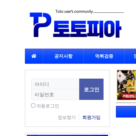
공지사항
먹튀검증
회
원
로
자동로그인
그
정보찾기
회원가입
인