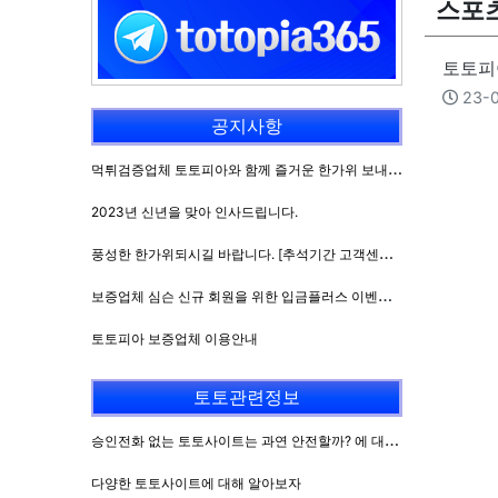
스포츠
토토피
23-0
공지사항
먹
튀검증업체 토토피아와 함께 즐거운 한가위 보내시길 바랍니다.
2023년 신년을 맞아 인사드립니다.
풍
성한 한가위되시길 바랍니다. [추석기간 고객센터 운영방침]
보
증업체 심슨 신규 회원을 위한 입금플러스 이벤트 진행!
토토피아 보증업체 이용안내
토토관련정보
승
인전화 없는 토토사이트는 과연 안전할까? 에 대해 알아보자
다양한 토토사이트에 대해 알아보자