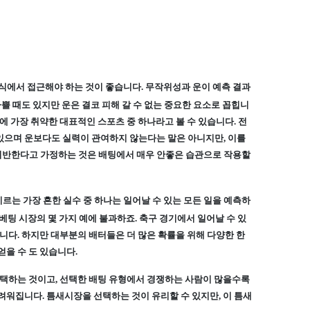
식에서 접근해야 하는 것이 좋습니다. 무작위성과 운이 예측 결과
나쁠 때도 있지만 운은 결코 피해 갈 수 없는 중요한 요소로 꼽힙니
에 가장 취약한 대표적인 스포츠 중 하나라고 볼 수 있습니다. 전
있으며 운보다도 실력이 관여하지 않는다는 말은 아니지만, 이를
 기반한다고 가정하는 것은 배팅에서 매우 안좋은 습관으로 작용할
르는 가장 흔한 실수 중 하나는 일어날 수 있는 모든 일을 예측하
 베팅 시장의 몇 가지 예에 불과하죠. 축구 경기에서 일어날 수 있
됩니다. 하지만 대부분의 배터들은 더 많은 확률을 위해 다양한 한
얻을 수 도 있습니다.
 선택하는 것이고, 선택한 배팅 유형에서 경쟁하는 사람이 많을수록
려워집니다. 틈새시장을 선택하는 것이 유리할 수 있지만, 이 틈새