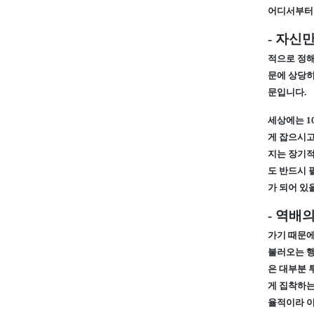
어디서부터 
- 자신
적으로 정해
문에 상당히
문입니다.
세상에는 1
게 잡으시고
지는 장기적
도 반드시 
가 되어 있
- 역배
가기 때문에
불러오는 행
은 대부분 
게 집착하는
율적이라 이