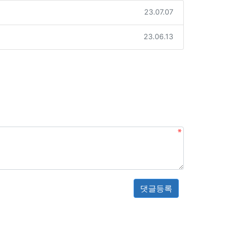
23.07.07
23.06.13