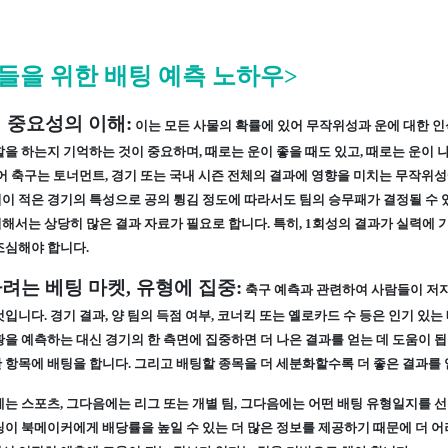
들을 위한 배팅 예측 노하우>
터 중요성의 이해:
이는 모든 사물의 확률에 있어 무작위성과 운에 대한 인
할을 하는지 기억하는 것이 중요하며, 때로는 운이 좋을 때도 있고, 때로는 운이 
들어 축구는 토너먼트, 경기 또는 국내 시즌 전체의 결과에 영향을 미치는 무작위성
이 적은 경기의 특성으로 공의 튕김 정도에 따라서도 팀의 승무패가 결정될 수 
해서는 상당히 많은 결과 자료가 필요로 합니다. 특히, 1회성의 결과가 실력에
조심해야 합니다.
하려는 베팅 마켓, 유형에 집중:
축구 예측과 관련하여 사람들이 저지
것입니다. 경기 결과, 양 팀의 득점 여부, 코너킥 또는 옐로카드 수 등은 인기 있는
황을 예측하는 대신 경기의 한 측면에 집중하면 더 나은 결과를 얻는 데 도움이 
 항목에 배팅을 합니다. 그리고 배팅할 종목을 더 세분화할수록 더 좋은 결과를 
계는 스포츠, 그다음에는 리그 또는 개별 팀, 그다음에는 어떤 배팅 유형일지를
팅이 북메이커에게 배당률을 높일 수 있는 더 많은 정보를 제공하기 때문에 더 어