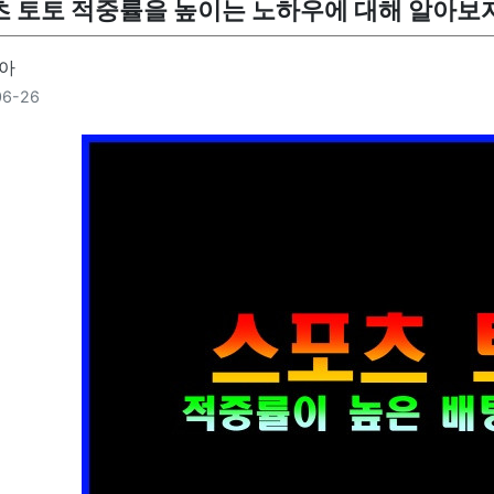
 토토 적중률을 높이는 노하우에 대해 알아보
아
6-26