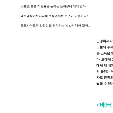
스
포츠 토토 적중률을 높이는 노하우에 대해 알아보자
먹튀검증커뮤니티의 보증업체는 무엇이 다를까요?
토
토사이트의 안전성을 평가하는 방법에 대해 알아보자
안녕하세요.
오늘의 주
큰 소득을 
다. 도대체
대체 왜 내
럼 불리는 
자로 전환되
쌓을 수 있
<배터