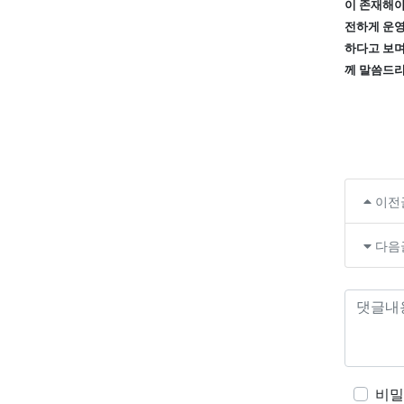
이 존재해야
전하게 운영
하다고 보며
께 말씀드리
이전
다음
비밀