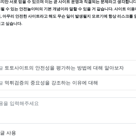
지만 서로 믿을 수 있으며 이는 곧 사이트 운영과 직결되는 문제라고 생각합니다
될 수 있는 안전놀이터의 기본 개념이라 말할 수 있을 거 같습니다. 사이트 이용
, 아무리 안전한 사이트라고 해도 무슨 일이 발생될지 모르기에 항상 리스크를
고 싶습니다.
토토사이트의 안전성을 평가하는 방법에 대해 알아보자
글
먹튀검증의 중요성을 강조하는 이유에 대해
글
글 사용