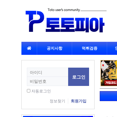
공지사항
먹튀검증
회
원
로
자동로그인
그
정보찾기
회원가입
인