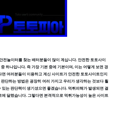
 안전놀이터를 찾는 배터분들이 많이 계십니다. 안전한 토토사이
 하나입니다. 즉 가장 기본 중에 기본이며, 이는 어떻게 보면 경
렇다면 여러분들이 이용하고 계신 사이트가 안전한 토토사이트인지
 판단하는 방법은 굉장히 여러 가지고 우리가 생각하는 것보다 훨
수 있는 판단력이 생기셨으면 좋겠습니다. 먹튀피해가 발생되면 결
기로에 달렸습니다. 그렇다면 본격적으로 먹튀가능성이 높은 사이트