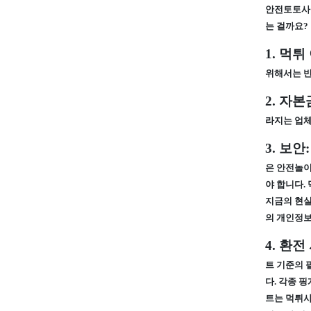
안전토토사이
는 걸까요?
1. 먹튀
위해서는 반
2. 자본
라지는 업체
3. 보안:
은 안전놀이
야 합니다.
지금의 현실
의 개인정보
4. 환전
트 기준의 
다. 각종 
트는 먹튀사