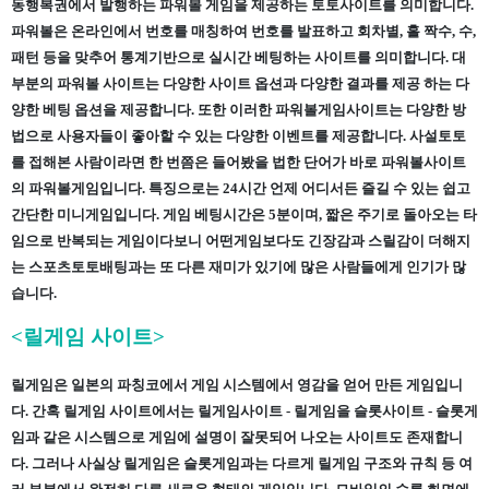
동행복권에서 발행하는 파워볼 게임을 제공하는 토토사이트를 의미합니다.
파워볼은 온라인에서 번호를 매칭하여 번호를 발표하고 회차별, 홀 짝수, 수,
패턴 등을 맞추어 통계기반으로 실시간 베팅하는 사이트를 의미합니다. 대
부분의 파워볼 사이트는 다양한 사이트 옵션과 다양한 결과를 제공 하는 다
양한 베팅 옵션을 제공합니다. 또한 이러한 파워볼게임사이트는 다양한 방
법으로 사용자들이 좋아할 수 있는 다양한 이벤트를 제공합니다. 사설토토
를 접해본 사람이라면 한 번쯤은 들어봤을 법한 단어가 바로 파워볼사이트
의 파워볼게임입니다. 특징으로는 24시간 언제 어디서든 즐길 수 있는 쉽고
간단한 미니게임입니다. 게임 베팅시간은 5분이며, 짧은 주기로 돌아오는 타
임으로 반복되는 게임이다보니 어떤게임보다도 긴장감과 스릴감이 더해지
는 스포츠토토배팅과는 또 다른 재미가 있기에 많은 사람들에게 인기가 많
습니다.
<릴게임 사이트>
릴게임은 일본의 파칭코에서 게임 시스템에서 영감을 얻어 만든 게임입니
다. 간혹 릴게임 사이트에서는 릴게임사이트 - 릴게임을 슬롯사이트 - 슬롯게
임과 같은 시스템으로 게임에 설명이 잘못되어 나오는 사이트도 존재합니
다. 그러나 사실상 릴게임은 슬롯게임과는 다르게 릴게임 구조와 규칙 등 여