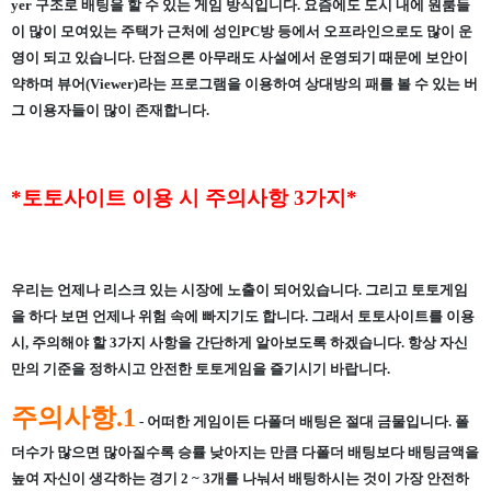
yer 구조로 배팅을 할 수 있는 게임 방식입니다. 요즘에도 도시 내에 원룸들
이 많이 모여있는 주택가 근처에 성인PC방 등에서 오프라인으로도 많이 운
영이 되고 있습니다. 단점으론 아무래도 사설에서 운영되기 때문에 보안이
약하며 뷰어(Viewer)라는 프로그램을 이용하여 상대방의 패를 볼 수 있는 버
그 이용자들이 많이 존재합니다.
*토토사이트 이용 시 주의사항 3가지*
우리는 언제나 리스크 있는 시장에 노출이 되어있습니다. 그리고 토토게임
을 하다 보면 언제나 위험 속에 빠지기도 합니다. 그래서 토토사이트를 이용
시, 주의해야 할 3가지 사항을 간단하게 알아보도록 하겠습니다. 항상 자신
만의 기준을 정하시고 안전한 토토게임을 즐기시기 바랍니다.
주의사항.1
- 어떠한 게임이든 다폴더 배팅은 절대 금물입니다. 폴
더수가 많으면 많아질수록 승률 낮아지는 만큼 다폴더 배팅보다 배팅금액을
높여 자신이 생각하는 경기 2 ~ 3개를 나눠서 배팅하시는 것이 가장 안전하