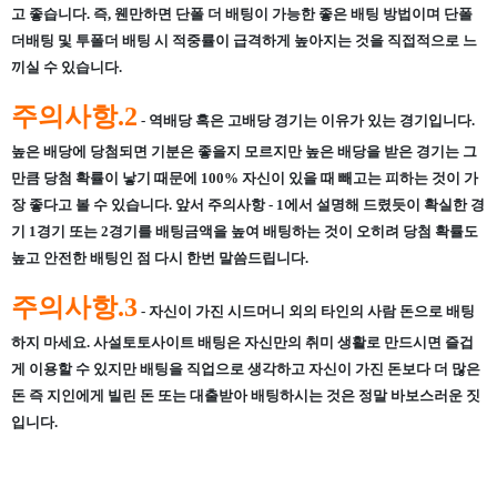
고 좋습니다. 즉, 웬만하면 단폴 더 배팅이 가능한 좋은 배팅 방법이며 단폴
더배팅 및 투폴더 배팅 시 적중률이 급격하게 높아지는 것을 직접적으로 느
끼실 수 있습니다.
주의사항.2
- 역배당 혹은 고배당 경기는 이유가 있는 경기입니다.
높은 배당에 당첨되면 기분은 좋을지 모르지만 높은 배당을 받은 경기는 그
만큼 당첨 확률이 낳기 때문에 100% 자신이 있을 때 빼고는 피하는 것이 가
장 좋다고 볼 수 있습니다. 앞서 주의사항 - 1에서 설명해 드렸듯이 확실한 경
기 1경기 또는 2경기를 배팅금액을 높여 배팅하는 것이 오히려 당첨 확률도
높고 안전한 배팅인 점 다시 한번 말씀드립니다.
주의사항.3
- 자신이 가진 시드머니 외의 타인의 사람 돈으로 배팅
하지 마세요. 사설토토사이트 배팅은 자신만의 취미 생활로 만드시면 즐겁
게 이용할 수 있지만 배팅을 직업으로 생각하고 자신이 가진 돈보다 더 많은
돈 즉 지인에게 빌린 돈 또는 대출받아 배팅하시는 것은 정말 바보스러운 짓
입니다.