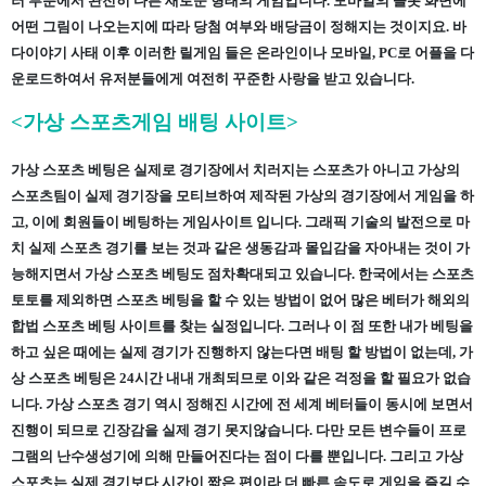
러 부분에서 완전히 다른 새로운 형태의 게임입니다. 모바일의 슬롯 화면에
어떤 그림이 나오는지에 따라 당첨 여부와 배당금이 정해지는 것이지요. 바
다이야기 사태 이후 이러한 릴게임 들은 온라인이나 모바일, PC로 어플을 다
운로드하여서 유저분들에게 여전히 꾸준한 사랑을 받고 있습니다.
<가상 스포츠게임 배팅 사이트>
가상 스포츠 베팅은 실제로 경기장에서 치러지는 스포츠가 아니고 가상의
스포츠팀이 실제 경기장을 모티브하여 제작된 가상의 경기장에서 게임을 하
고, 이에 회원들이 베팅하는 게임사이트 입니다. 그래픽 기술의 발전으로 마
치 실제 스포츠 경기를 보는 것과 같은 생동감과 몰입감을 자아내는 것이 가
능해지면서 가상 스포츠 베팅도 점차확대되고 있습니다. 한국에서는 스포츠
토토를 제외하면 스포츠 베팅을 할 수 있는 방법이 없어 많은 베터가 해외의
합법 스포츠 베팅 사이트를 찾는 실정입니다. 그러나 이 점 또한 내가 베팅을
하고 싶은 때에는 실제 경기가 진행하지 않는다면 배팅 할 방법이 없는데, 가
상 스포츠 베팅은 24시간 내내 개최되므로 이와 같은 걱정을 할 필요가 없습
니다. 가상 스포츠 경기 역시 정해진 시간에 전 세계 베터들이 동시에 보면서
진행이 되므로 긴장감을 실제 경기 못지않습니다. 다만 모든 변수들이 프로
그램의 난수생성기에 의해 만들어진다는 점이 다를 뿐입니다. 그리고 가상
스포츠는 실제 경기보다 시간이 짧은 편이라 더 빠른 속도로 게임을 즐길 수