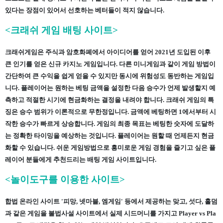
있다는 장점이 있어서 선호하는 베터들이 적지 않습니다.
<크래쉬 게임 배팅 사이트>
크래쉬게임은 주식과 암호화폐에서 아이디어를 얻어 2021년 도입된 이후
큰 인기를 얻은 신규 카지노 게임입니다. 다른 미니게임과 같이 게임 방법이
간단하여 큰 수익을 쉽게 얻을 수 있지만 동시에 위험성도 동반하는 게임입
니다. 플레이어는 원하는 베팅 금액을 설정한 다음 승수가 언제 발생할지 예
측하고 적절한 시기에 현금화하는 결정을 내려야 합니다. 크래쉬 게임의 특
징은 승수 범위가 이론적으로 무한정입니다. 금액에 베팅하면 1에서부터 시
작한 승수가 빠르게 상승합니다. 게임의 최종 목표는 베팅한 숫자에 도달하
는 정확한 타이밍을 예상하는 것입니다. 플레이어는 원할 때 언제든지 현금
화할 수 있습니다. 쉬운 게임방법으로 흥미로운 게임 경험을 즐기고 싶은 플
레이어 분들에게 추천드리는 배팅 게임 사이트입니다.
<놀이도구를 이용한 사이트>
합법 온라인 사이트 '피망, 넷마블, 엠게임' 등에서 제공하는 맞고, 섯다, 홀덤
과 같은 게임을 불법사설 사이트에서 실제 시드머니를 가지고 Player vs Pla