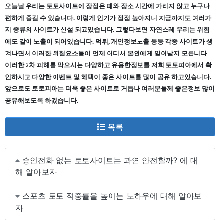
오늘날 우리는 토토사이트에 장점은 때와 장소 시간에 가리지 않고 누구나
편하게 즐길 수 있습니다. 이렇게 인기가 점점 높아지니 지금까지도 여러가
지 종류의 사이트가 신설 되고있습니다. 그렇다보면 자연스레 우리는 위험
에도 같이 노출이 되어있습니다. 먹튀, 개인정보노출 등등 각종 사이트가 생
겨나면서 이러한 위험요소들이 언제 어디서 본인에게 일어날지 모릅니다.
이러한 2차 피해를 막으시는 다양하고 유용한정보를 저희 토토피아에서 확
인하시고 다양한 이벤트 및 혜택이 좋은 사이트를 많이 공유 하고있습니다.
앞으로도 토토피아는 더욱 좋은 사이트로 거듭나 여러분들께 좋은정보 많이
공유해보도록 하겠습니다.
목록
승인전화 없는 토토사이트는 과연 안전할까? 에 대
해 알아보자
스포츠 토토 적중률을 높이는 노하우에 대해 알아보
자