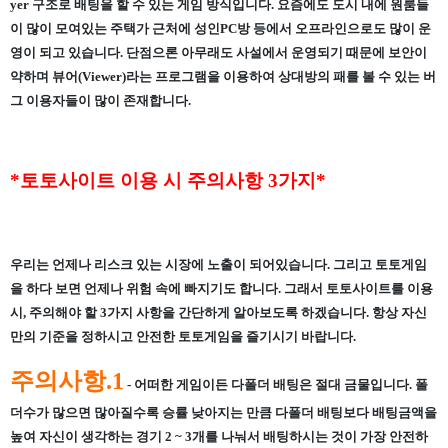
yer 구조로 배팅을 할 수 있는 게임 방식입니다. 요즘에도 도시 내에 원룸들
이 많이 모여있는 주택가 근처에 성인PC방 등에서 오프라인으로도 많이 운
영이 되고 있습니다. 단점으론 아무래도 사설에서 운영되기 때문에 보안이
약하며 뷰어(Viewer)라는 프로그램을 이용하여 상대방의 패를 볼 수 있는 버
그 이용자들이 많이 존재합니다.
*토토사이트 이용 시 주의사항 3가지*
우리는 언제나 리스크 있는 시장에 노출이 되어있습니다. 그리고 토토게임
을 하다 보면 언제나 위험 속에 빠지기도 합니다. 그래서 토토사이트를 이용
시, 주의해야 할 3가지 사항을 간단하게 알아보도록 하겠습니다. 항상 자신
만의 기준을 정하시고 안전한 토토게임을 즐기시기 바랍니다.
주의사항.1
- 어떠한 게임이든 다폴더 배팅은 절대 금물입니다. 폴
더수가 많으면 많아질수록 승률 낮아지는 만큼 다폴더 배팅보다 배팅금액을
높여 자신이 생각하는 경기 2 ~ 3개를 나눠서 배팅하시는 것이 가장 안전하