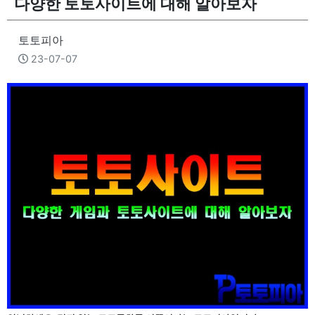
다양한 토토사이트에 대해 알아보자
토토피아
23-07-07