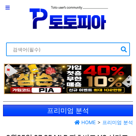
프리미엄 분석
HOME
>
프리미엄 분석