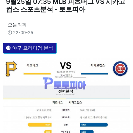
9월25일 07:35 MLB 피츠버그 VS 시카고
컵스 스포츠분석 - 토토피아
오늘의픽
22-09-25
야구 프리미엄 분석