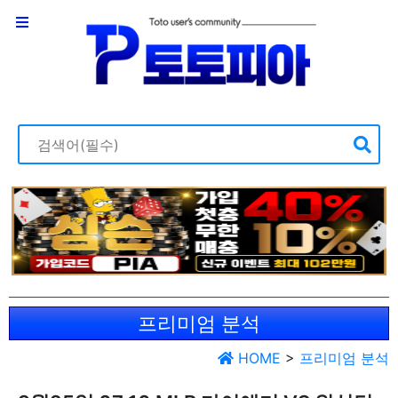
프리미엄 분석
HOME
>
프리미엄 분석