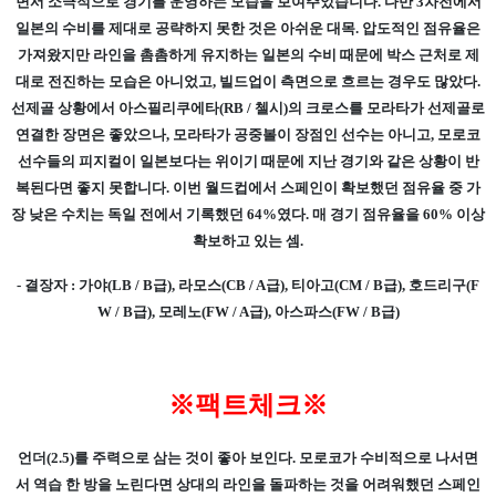
면서 소극적으로 경기를 운영하는 모습을 보여주었습니다. 다만 3차전에서
일본의 수비를 제대로 공략하지 못한 것은 아쉬운 대목. 압도적인 점유율은
가져왔지만 라인을 촘촘하게 유지하는 일본의 수비 때문에 박스 근처로 제
대로 전진하는 모습은 아니었고, 빌드업이 측면으로 흐르는 경우도 많았다.
선제골 상황에서 아스필리쿠에타(RB / 첼시)의 크로스를 모라타가 선제골로
연결한 장면은 좋았으나, 모라타가 공중볼이 장점인 선수는 아니고, 모로코
선수들의 피지컬이 일본보다는 위이기 때문에 지난 경기와 같은 상황이 반
복된다면 좋지 못합니다. 이번 월드컵에서 스페인이 확보했던 점유율 중 가
장 낮은 수치는 독일 전에서 기록했던 64%였다. 매 경기 점유율을 60% 이상
확보하고 있는 셈.
- 결장자 : 가야(LB / B급), 라모스(CB / A급), 티아고(CM / B급), 호드리구(F
W / B급), 모레노(FW / A급), 아스파스(FW / B급)
※팩트체크※
언더(2.5)를 주력으로 삼는 것이 좋아 보인다. 모로코가 수비적으로 나서면
서 역습 한 방을 노린다면 상대의 라인을 돌파하는 것을 어려워했던 스페인