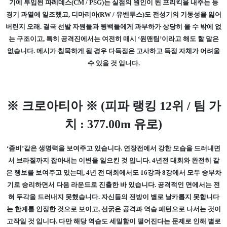
기에 투입된 파레데스(CM / PSG)는 실점의 원인이 된 프리킥을 내주는 등
경기 과열에 일조했고, 디마리아(RW / 유벤투스)도 전성기의 기동성을 잃어
버린지 오래. 결국 선발 자원들과 윙백들에게 과부하가 상당히 올 수 밖에 없
는 구조이고, 특히 공격진에서는 여전히 매시 ‘원맨팀’이라고 해도 할 말은
없습니다. 메시가 침묵하게 될 경우 다득점은 고사하고 득점 자체가 어려울
수 있을 것 입니다.
※ 크로아티아 ※ (피파 랭킹 12위 / 팀 가
치 : 377.00m 유로)
‘좀비’같은 생명력을 보여주고 있습니다. 연장전에서 강한 모습을 드러내면
서 브라질까지 잡아내는 이변을 일으킨 것 입니다. 4년전 대회와 완전히 같
은 행보를 보여주고 있는데, 4년 전 대회에서도 16강과 8강에서 모두 승부차
기로 승리하면서 다음 라운드로 진출한 바 있습니다. 공격적인 면에서는 전
혀 두각을 드러내지 못했습니다. 자신들의 전방이 별로 날카롭지 못합니다
는 한계를 인정한 것으로 보이고, 선굵은 공격과 역습 패턴으로 나서는 것이
고작일 것 입니다. 다만 해당 역습도 세밀함이 떨어진다는 문제로 인해 별로