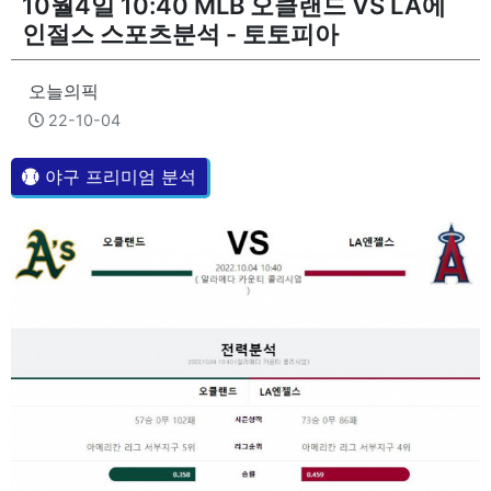
10월4일 10:40 MLB 오클랜드 VS LA에
인절스 스포츠분석 - 토토피아
오늘의픽
22-10-04
야구 프리미엄 분석