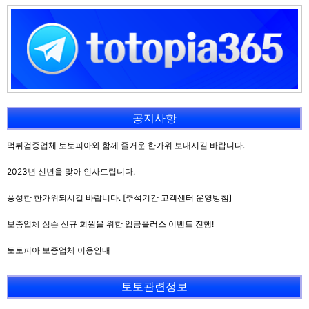
공지사항
먹튀검증업체 토토피아와 함께 즐거운 한가위 보내시길 바랍니다.
2023년 신년을 맞아 인사드립니다.
풍성한 한가위되시길 바랍니다. [추석기간 고객센터 운영방침]
보증업체 심슨 신규 회원을 위한 입금플러스 이벤트 진행!
토토피아 보증업체 이용안내
토토관련정보