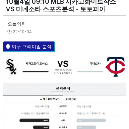
10월4일 09:10 MLB 시카고화이트삭스
VS 미네소타 스포츠분석 - 토토피아
오늘의픽
22-10-04
야구 프리미엄 분석