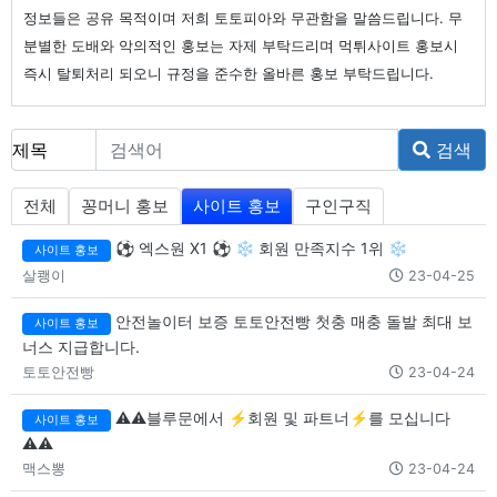
정보들은 공유 목적이며 저희 토토피아와 무관함을 말씀드립니다. 무
분별한 도배와 악의적인 홍보는 자제 부탁드리며 먹튀사이트 홍보시
즉시 탈퇴처리 되오니 규정을 준수한 올바른 홍보 부탁드립니다.
검색
전체
꽁머니 홍보
사이트 홍보
구인구직
⚽ 엑스원 X1 ⚽ ❄ 회원 만족지수 1위 ❄
사이트 홍보
살쾡이
23-04-25
안전놀이터 보증 토토안전빵 첫충 매충 돌발 최대 보
사이트 홍보
너스 지급합니다.
토토안전빵
23-04-24
⚠️⚠️블루문에서 ⚡️회원 및 파트너⚡️를 모십니다
사이트 홍보
⚠️⚠️
맥스뽕
23-04-24