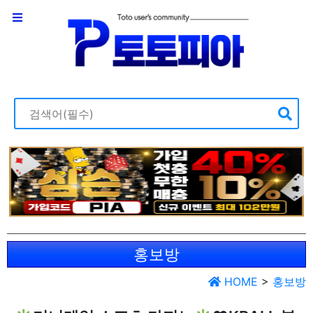
홍보방
HOME
>
홍보방